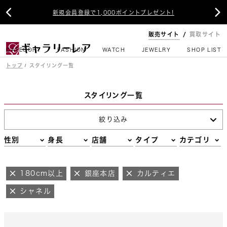


新規会員登録で1,000ポイントプレゼント!
販売サイト
買取サイト
CATEGORY
FASHION
WATCH
JEWELRY
SHOP LIST
トップ
スタイリング一覧
スタイリング一覧
絞り込み
性別
身長
店舗
タイプ
カテゴリ
180cm以上
銀座本店
カルティエ
シャネル