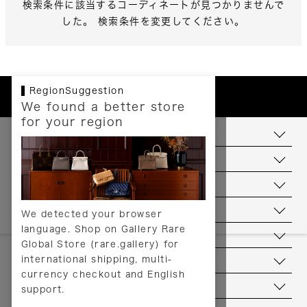
検索条件に該当するコーディネートが見つかりませんで
した。 検索条件を変更してください。
RegionSuggestion
We found a better store
for your region
お支払いについて
配送について
送料について
返品について
We detected your browser
language. Shop on Gallery Rare
サービス
Global Store (rare.gallery) for
international shipping, multi-
ヘルプ
currency checkout and English
お問い合わせ
support.