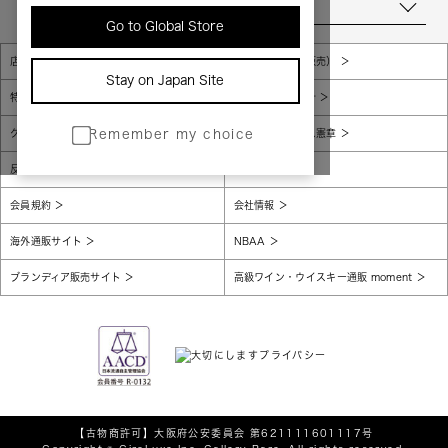
当店について
Go to Global Store
店舗一覧
販売規約（店頭販売）
Stay on Japan Site
特定商取引法に基づく表示
個人情報保護方針
グローバルプライバシーポリシー
コンプライアンス憲章
Remember my choice
反社会的勢力に対する基本方針
腐敗防止
会員規約
会社情報
海外通販サイト
NBAA
ブランディア販売サイト
高級ワイン・ウイスキー通販 moment
【古物商許可】
大阪府公安委員会 第621111601117号