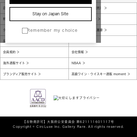
店舗一覧
販売規約（店頭販売）
Stay on Japan Site
特定商取引法に基づく表示
個人情報保護方針
グローバルプライバシーポリシー
コンプライアンス憲章
Remember my choice
反社会的勢力に対する基本方針
腐敗防止
会員規約
会社情報
海外通販サイト
NBAA
ブランディア販売サイト
高級ワイン・ウイスキー通販 moment
【古物商許可】
大阪府公安委員会 第621111601117号
Copyright © CircLuxe Inc. Gallery Rare. All rights reserved.