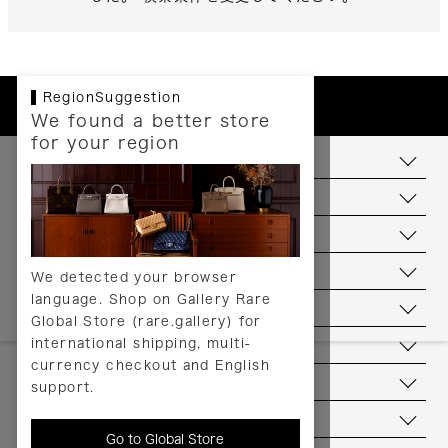
RegionSuggestion
We found a better store
for your region
お支払いについて
配送について
送料について
返品について
We detected your browser
language. Shop on Gallery Rare
サービス
Global Store (rare.gallery) for
international shipping, multi-
ヘルプ
currency checkout and English
お問い合わせ
support.
当店について
Go to Global Store