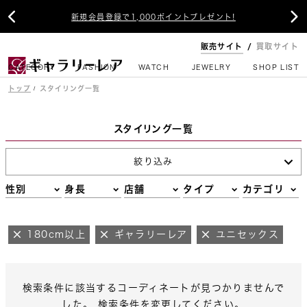


新規会員登録で1,000ポイントプレゼント!
販売サイト
買取サイト
CATEGORY
FASHION
WATCH
JEWELRY
SHOP LIST
トップ
スタイリング一覧
スタイリング一覧
絞り込み
性別
身長
店舗
タイプ
カテゴリ
180cm以上
ギャラリーレア
ユニセックス
検索条件に該当するコーディネートが見つかりませんで
した。 検索条件を変更してください。