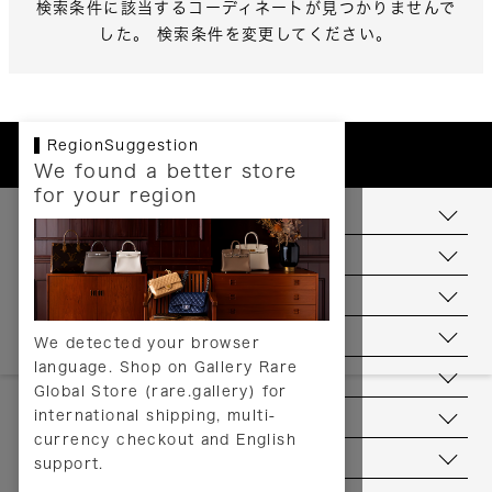
検索条件に該当するコーディネートが見つかりませんで
した。 検索条件を変更してください。
RegionSuggestion
We found a better store
for your region
お支払いについて
配送について
送料について
返品について
We detected your browser
language. Shop on Gallery Rare
サービス
Global Store (rare.gallery) for
international shipping, multi-
ヘルプ
currency checkout and English
お問い合わせ
support.