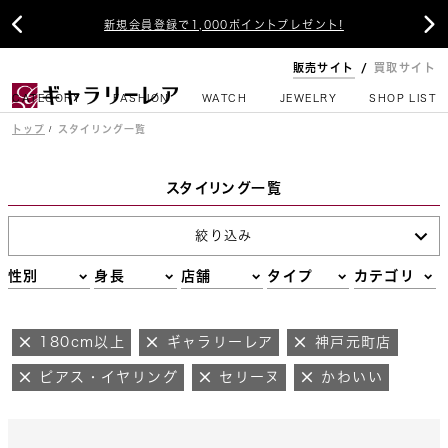


新規会員登録で1,000ポイントプレゼント!
販売サイト
買取サイト
CATEGORY
FASHION
WATCH
JEWELRY
SHOP LIST
トップ
スタイリング一覧
スタイリング一覧
絞り込み
性別
身長
店舗
タイプ
カテゴリ
180cm以上
ギャラリーレア
神戸元町店
ピアス・イヤリング
セリーヌ
かわいい