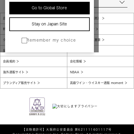
当店について
Go to Global Store
店舗一覧
販売規約（店頭販売）
Stay on Japan Site
特定商取引法に基づく表示
個人情報保護方針
グローバルプライバシーポリシー
コンプライアンス憲章
Remember my choice
反社会的勢力に対する基本方針
腐敗防止
会員規約
会社情報
海外通販サイト
NBAA
ブランディア販売サイト
高級ワイン・ウイスキー通販 moment
【古物商許可】
大阪府公安委員会 第621111601117号