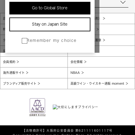
当店について
Go to Global Store
店舗一覧
販売規約（店頭販売）
Stay on Japan Site
特定商取引法に基づく表示
個人情報保護方針
グローバルプライバシーポリシー
コンプライアンス憲章
Remember my choice
反社会的勢力に対する基本方針
腐敗防止
会員規約
会社情報
海外通販サイト
NBAA
ブランディア販売サイト
高級ワイン・ウイスキー通販 moment
【古物商許可】
大阪府公安委員会 第621111601117号