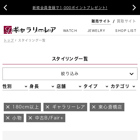


新規会員登録で1,000ポイントプレゼント!
販売サイト
買取サイト
CATEGORY
FASHION
WATCH
JEWELRY
SHOP LIST
トップ
スタイリング一覧
スタイリング一覧
絞り込み
性別
身長
店舗
タイプ
カテゴリ
180cm以上
ギャラリーレア
東心斎橋店
小物
中古B/Fair+