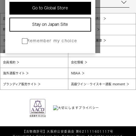
当店について
Go to Global Store
店舗一覧
販売規約（店頭販売）
Stay on Japan Site
特定商取引法に基づく表示
個人情報保護方針
グローバルプライバシーポリシー
コンプライアンス憲章
Remember my choice
反社会的勢力に対する基本方針
腐敗防止
会員規約
会社情報
海外通販サイト
NBAA
ブランディア販売サイト
高級ワイン・ウイスキー通販 moment
【古物商許可】
大阪府公安委員会 第621111601117号