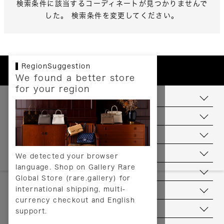
検索条件に該当するコーディネートが見つかりませんで
した。 検索条件を変更してください。
RegionSuggestion
We found a better store
for your region
お支払いについて
配送について
送料について
返品について
We detected your browser
language. Shop on Gallery Rare
サービス
Global Store (rare.gallery) for
international shipping, multi-
ヘルプ
currency checkout and English
お問い合わせ
support.