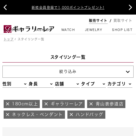


新規会員登録で1,000ポイントプレゼント!
販売サイト
買取サイト
CATEGORY
FASHION
WATCH
JEWELRY
SHOP LIST
トップ
スタイリング一覧
スタイリング一覧
絞り込み
性別
身長
店舗
タイプ
カテゴリ
180cm以上
ギャラリーレア
青山表参道店
ネックレス・ペンダント
ハンドバッグ