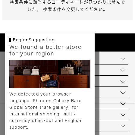
検索条件に該当するコーディネートが見つかりませんで
した。 検索条件を変更してください。
RegionSuggestion
We found a better store
for your region
お支払いについて
配送について
送料について
返品について
We detected your browser
language. Shop on Gallery Rare
サービス
Global Store (rare.gallery) for
international shipping, multi-
ヘルプ
currency checkout and English
お問い合わせ
support.