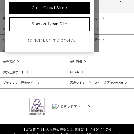
当店について
Go to Global Store
店舗一覧
販売規約（店頭販売）
Stay on Japan Site
特定商取引法に基づく表示
個人情報保護方針
グローバルプライバシーポリシー
コンプライアンス憲章
Remember my choice
反社会的勢力に対する基本方針
腐敗防止
会員規約
会社情報
海外通販サイト
NBAA
ブランディア販売サイト
高級ワイン・ウイスキー通販 moment
【古物商許可】
大阪府公安委員会 第621111601117号