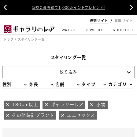


新規会員登録で1,000ポイントプレゼント!
販売サイト
買取サイト
CATEGORY
FASHION
WATCH
JEWELRY
SHOP LIST
トップ
スタイリング一覧
スタイリング一覧
絞り込み
性別
身長
店舗
タイプ
カテゴリ
180cm以上
ギャラリーレア
小物
その他時計ブランド
ユニセックス