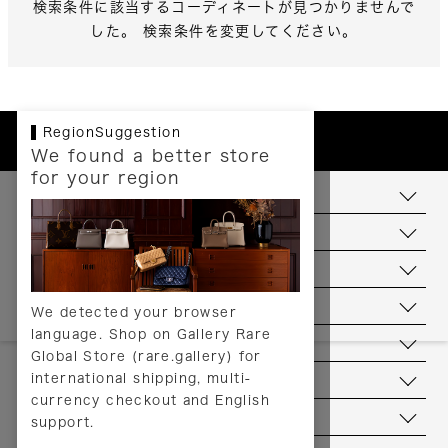
検索条件に該当するコーディネートが見つかりませんで
した。 検索条件を変更してください。
RegionSuggestion
We found a better store
for your region
お支払いについて
配送について
送料について
返品について
We detected your browser
language. Shop on Gallery Rare
サービス
Global Store (rare.gallery) for
international shipping, multi-
ヘルプ
currency checkout and English
お問い合わせ
support.