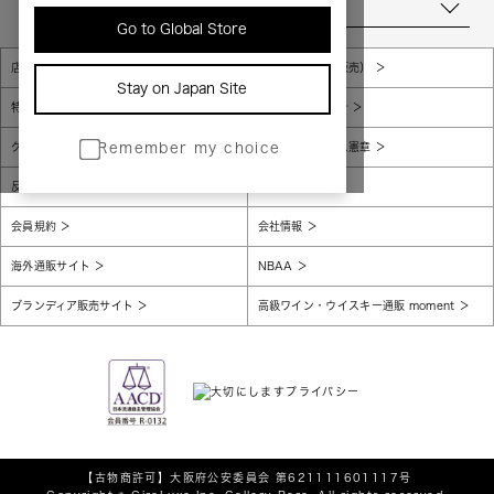
当店について
Go to Global Store
店舗一覧
販売規約（店頭販売）
Stay on Japan Site
特定商取引法に基づく表示
個人情報保護方針
グローバルプライバシーポリシー
コンプライアンス憲章
Remember my choice
反社会的勢力に対する基本方針
腐敗防止
会員規約
会社情報
海外通販サイト
NBAA
ブランディア販売サイト
高級ワイン・ウイスキー通販 moment
【古物商許可】
大阪府公安委員会 第621111601117号