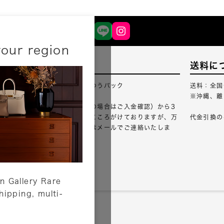
your region
配送について
送料に
配送業者：佐川急便・ゆうパック
送料：全国
※沖縄、離
ご注文確認（銀行振込の場合はご入金確認）から3
営業日以内のご出荷をこころがけておりますが、万
代金引換の
が一出荷が遅れる場合はメールでご連絡いたしま
す。
詳しくはこちら
n Gallery Rare
shipping, multi-