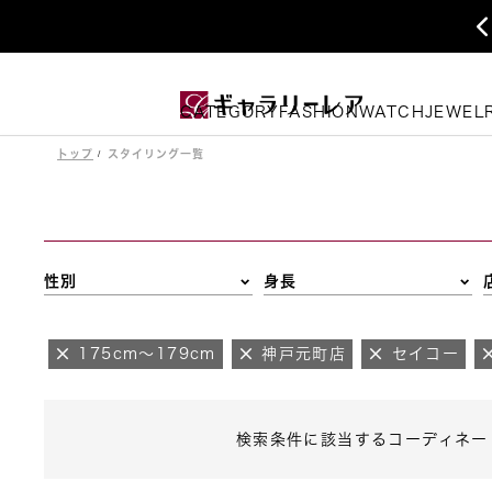
CATEGORY
FASHION
WATCH
JEWEL
トップ
スタイリング一覧
性別
身長
175cm～179cm
神戸元町店
セイコー
検索条件に該当するコーディネー