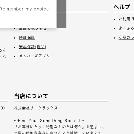
サービス
ヘルプ
Remember my choice
3日
ギフトラッピング
ご利用
店舗お取り寄せ
よくあ
時計保証
商品の
安心保証(返品)
る商
メンバーズアプリ
とな
当店について
00）
株式会社サークラックス
～Find Your Something Special～
「お客様にとって特別なものとは何か」を追求し、
皆様の特別な存在になれるよう挑戦していきます。