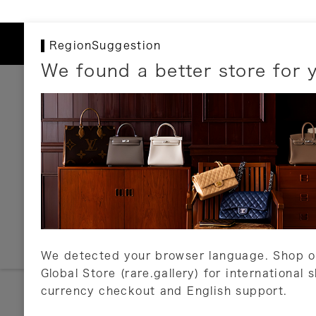
RegionSuggestion
We found a better store for 
お支払いについて
以下のお支払方法が利用可能です。
クレジットカード
ショッピングローン
銀行振込・郵便振替
代金引換
Amazon Pay
PayPay
auPay
メルペイ
店頭支払い
We detected your browser language. Shop o
Global Store (rare.gallery) for international 
詳しくはこちら
currency checkout and English support.