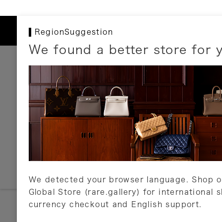
RegionSuggestion
We found a better store for 
お支払いについて
以下のお支払方法が利用可能です。
クレジットカード
ショッピングローン
銀行振込・郵便振替
代金引換
Amazon Pay
PayPay
auPay
メルペイ
店頭支払い
We detected your browser language. Shop o
Global Store (rare.gallery) for international 
詳しくはこちら
currency checkout and English support.