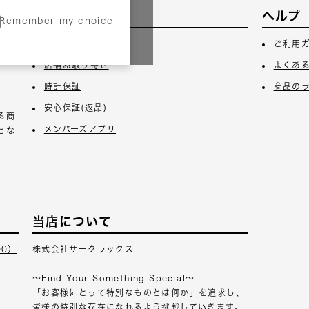
サービス
ヘルプ
Remember my choice
3日
ギフトラッピング
ご利用
店舗お取り寄せ
よくあ
時計保証
商品の
安心保証(返品)
る商
メンバーズアプリ
とな
当店について
00）
株式会社サークラックス
～Find Your Something Special～
「お客様にとって特別なものとは何か」を追求し、
皆様の特別な存在になれるよう挑戦していきます。