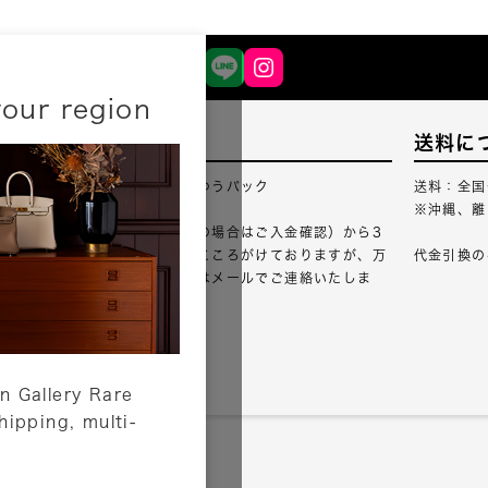
your region
配送について
送料に
配送業者：佐川急便・ゆうパック
送料：全国
※沖縄、離
ご注文確認（銀行振込の場合はご入金確認）から3
営業日以内のご出荷をこころがけておりますが、万
代金引換の
が一出荷が遅れる場合はメールでご連絡いたしま
す。
詳しくはこちら
n Gallery Rare
shipping, multi-