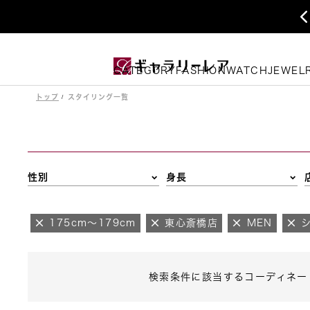
CATEGORY
FASHION
WATCH
JEWEL
トップ
スタイリング一覧
性別
身長
175cm～179cm
東心斎橋店
MEN
検索条件に該当するコーディネー