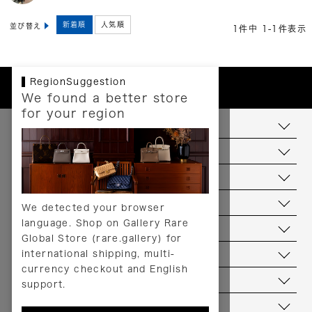
新着順
人気順
並び替え
1
件中
1
-
1
件表示
RegionSuggestion
We found a better store
for your region
お支払いについて
配送について
送料について
返品について
We detected your browser
language. Shop on Gallery Rare
サービス
Global Store (rare.gallery) for
international shipping, multi-
ヘルプ
currency checkout and English
お問い合わせ
support.
当店について