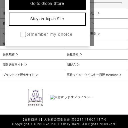
Go to Global Store
店舗一覧
販売規約（店頭販売）
Stay on Japan Site
特定商取引法に基づく表示
個人情報保護方針
グローバルプライバシーポリシー
コンプライアンス憲章
Remember my choice
反社会的勢力に対する基本方針
腐敗防止
会員規約
会社情報
海外通販サイト
NBAA
ブランディア販売サイト
高級ワイン・ウイスキー通販 moment
【古物商許可】
大阪府公安委員会 第621111601117号
Copyright © CircLuxe Inc. Gallery Rare. All rights reserved.