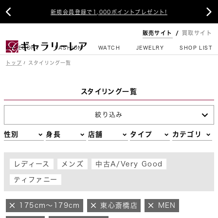


新規会員登録で1,000ポイントプレゼント!
販売サイト
買取サイト
CATEGORY
FASHION
WATCH
JEWELRY
SHOP LIST
トップ
スタイリング一覧
スタイリング一覧
絞り込み
性別
身長
店舗
タイプ
カテゴリ
レディース
メンズ
中古A/Very Good
ティファニー
175cm～179cm
東心斎橋店
MEN