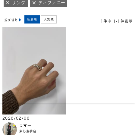
リング
ティファニー
新着順
人気順
並び替え
1
件中
1
-
1
件表示
2026/02/06
ラマー
東心斎橋店