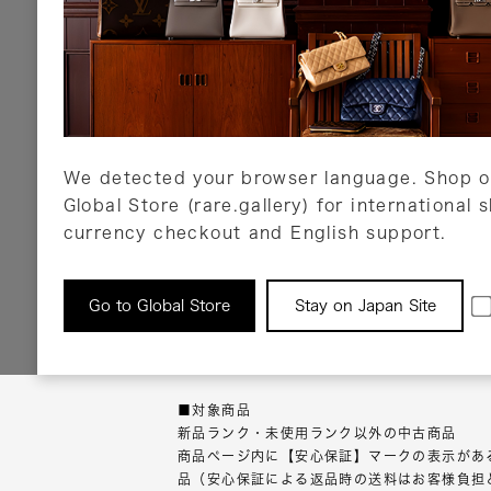
ショッピングローン
銀行振込・郵便振替
代金引換
Amazon Pay
PayPay
auPay
メルペイ
店頭支払い
We detected your browser language. Shop o
Global Store (rare.gallery) for international 
詳しくはこちら
currency checkout and English support.
返品について
Go to Global Store
Stay on Japan Site
返品可能な対象商品に限り、商品の受け取り後
以内にご連絡ください。
■対象商品
新品ランク・未使用ランク以外の中古商品
商品ページ内に【安心保証】マークの表示があ
品（安心保証による返品時の送料はお客様負担