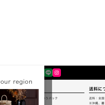
your region
配送について
送料に
配送業者：佐川急便・ゆうパック
送料：全国
※沖縄、離