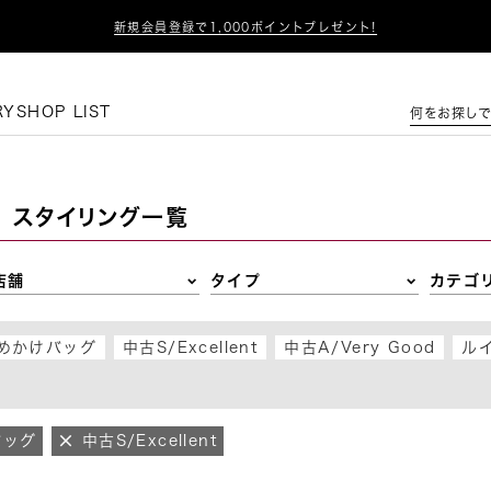

新規会員登録で1,000ポイントプレゼント!
この条件で絞り込む
RY
SHOP LIST
何をお探しで
スタイリング一覧
店舗
タイプ
カテゴ
めかけバッグ
中古S/Excellent
中古A/Very Good
ル
バッグ
中古S/Excellent