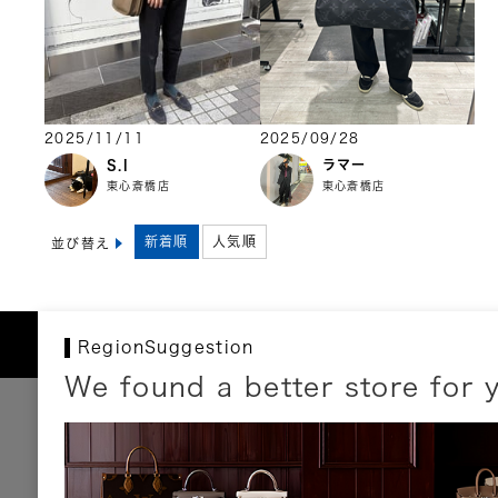
2025/11/11
2025/09/28
S.I
ラマー
東心斎橋店
東心斎橋店
新着順
人気順
並び替え
RegionSuggestion
We found a better store for 
お支払いについて
以下のお支払方法が利用可能です。
クレジットカード