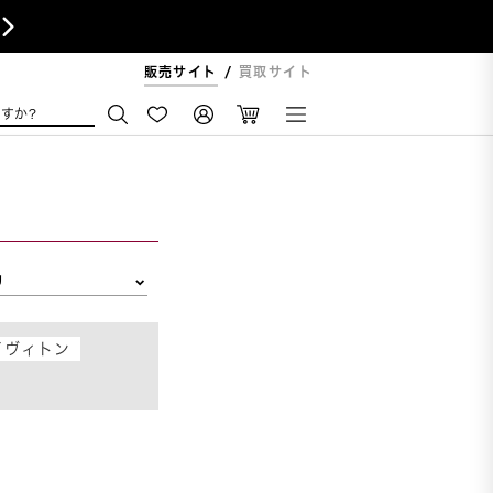

販売サイト
買取サイト
すか?
リ
イヴィトン