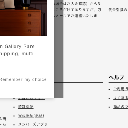
ご注文確認（銀行振込の場合はご入金確認）から3
営業日以内のご出荷をこころがけておりますが、万
代金引換の
が一出荷が遅れる場合はメールでご連絡いたしま
す。
詳しくはこちら
n Gallery Rare
shipping, multi-
サービス
ヘルプ
Remember my choice
3日
ギフトラッピング
ご利用
店舗お取り寄せ
よくあ
時計保証
商品の
安心保証(返品)
る商
メンバーズアプリ
とな