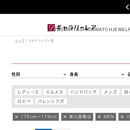
CATEGORY
FASHION
WATCH
JEWEL
トップ
スタイリング一覧
性別
身長
レディース
エルメス
ハンドバッグ
メンズ
斜
ロエベ
バレンシアガ
175cm～179cm
東心斎橋店
MEN