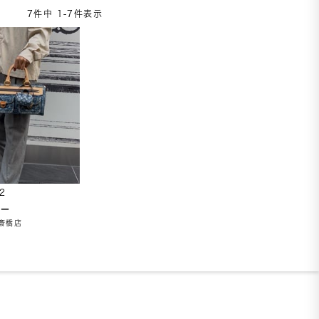
7
件中
1
-
7
件表示
2
マー
斎橋店