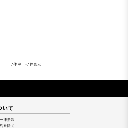
7
件中
1
-
7
件表示
ついて
一律無料
島を除く