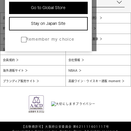
当店について
Go to Global Store
店舗一覧
販売規約（店頭販売）
Stay on Japan Site
特定商取引法に基づく表示
個人情報保護方針
グローバルプライバシーポリシー
コンプライアンス憲章
Remember my choice
反社会的勢力に対する基本方針
腐敗防止
会員規約
会社情報
海外通販サイト
NBAA
ブランディア販売サイト
高級ワイン・ウイスキー通販 moment
【古物商許可】
大阪府公安委員会 第621111601117号