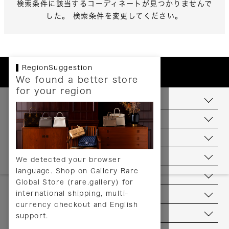
検索条件に該当するコーディネートが見つかりませんで
した。 検索条件を変更してください。
RegionSuggestion
We found a better store
for your region
お支払いについて
配送について
送料について
返品について
We detected your browser
language. Shop on Gallery Rare
サービス
Global Store (rare.gallery) for
international shipping, multi-
ヘルプ
currency checkout and English
お問い合わせ
support.