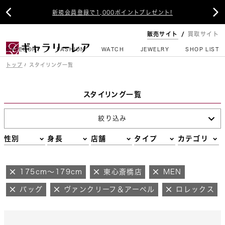


新規会員登録で1,000ポイントプレゼント!
販売サイト
買取サイト
CATEGORY
FASHION
WATCH
JEWELRY
SHOP LIST
トップ
スタイリング一覧
スタイリング一覧
絞り込み
性別
身長
店舗
タイプ
カテゴリ
175cm～179cm
東心斎橋店
MEN
バッグ
ヴァンクリーフ＆アーペル
ロレックス