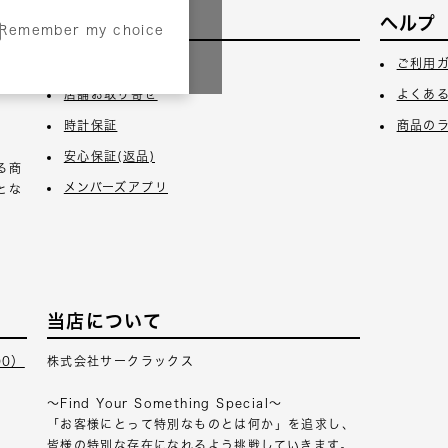
サービス
ヘルプ
Remember my choice
3日
ギフトラッピング
ご利用
店舗お取り寄せ
よくあ
時計保証
商品の
安心保証(返品)
る商
メンバーズアプリ
とな
当店について
00）
株式会社サークラックス
～Find Your Something Special～
「お客様にとって特別なものとは何か」を追求し、
皆様の特別な存在になれるよう挑戦していきます。