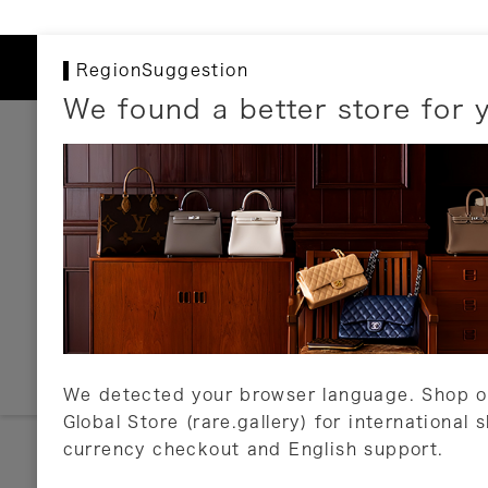
RegionSuggestion
We found a better store for 
お支払いについて
以下のお支払方法が利用可能です。
クレジットカード
ショッピングローン
銀行振込・郵便振替
代金引換
Amazon Pay
PayPay
auPay
メルペイ
店頭支払い
We detected your browser language. Shop o
Global Store (rare.gallery) for international 
詳しくはこちら
currency checkout and English support.