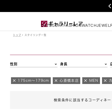
CATEGORY
FASHION
WATCH
JEWEL
トップ
スタイリング一覧
性別
身長
175cm～179cm
心斎橋本店
MEN
検索条件に該当するコーディネー