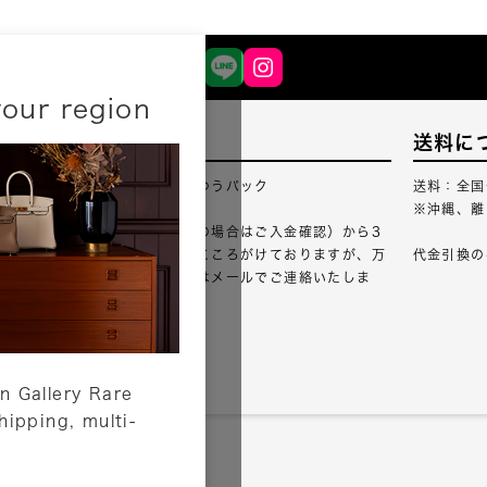
your region
配送について
送料に
配送業者：佐川急便・ゆうパック
送料：全国
※沖縄、離
ご注文確認（銀行振込の場合はご入金確認）から3
営業日以内のご出荷をこころがけておりますが、万
代金引換の
が一出荷が遅れる場合はメールでご連絡いたしま
す。
詳しくはこちら
n Gallery Rare
shipping, multi-