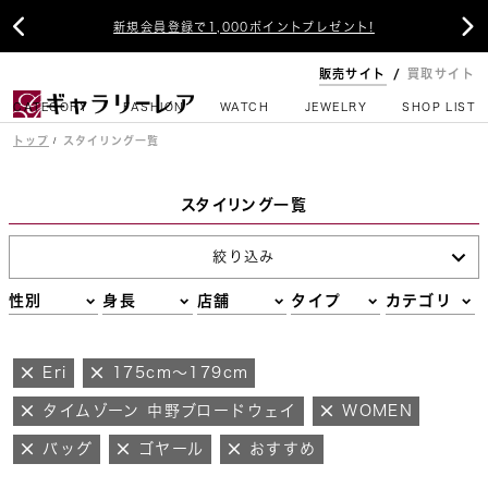


新規会員登録で1,000ポイントプレゼント!
販売サイト
買取サイト
CATEGORY
FASHION
WATCH
JEWELRY
SHOP LIST
トップ
スタイリング一覧
スタイリング一覧
絞り込み
性別
身長
店舗
タイプ
カテゴリ
Eri
175cm～179cm
タイムゾーン 中野ブロードウェイ
WOMEN
バッグ
ゴヤール
おすすめ