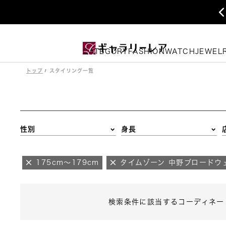
CATEGORY
FASHION
WATCH
JEWEL
トップ
スタイリング一覧
性別
身長
175cm～179cm
タイムゾーン 中野ブロードウ
検索条件に該当するコーディネー