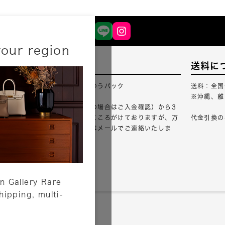
your region
配送について
送料に
配送業者：佐川急便・ゆうパック
送料：全国
※沖縄、離
ご注文確認（銀行振込の場合はご入金確認）から3
営業日以内のご出荷をこころがけておりますが、万
代金引換の
が一出荷が遅れる場合はメールでご連絡いたしま
す。
詳しくはこちら
n Gallery Rare
shipping, multi-