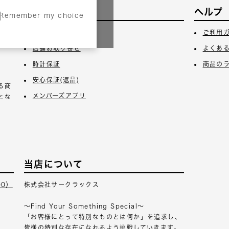
サービス
ヘルプ
Remember my choice
3日
ギフトラッピング
ご利用
店舗お取り寄せ
よくあ
時計保証
商品の
安心保証(返品)
る商
メンバーズアプリ
とな
当店について
00）
株式会社サークラックス
～Find Your Something Special～
「お客様にとって特別なものとは何か」を追求し、
皆様の特別な存在になれるよう挑戦していきます。