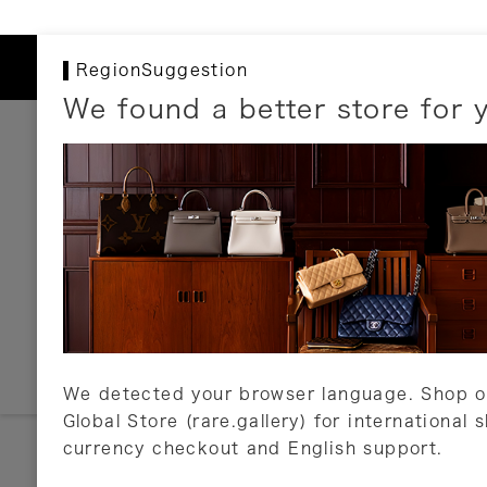
RegionSuggestion
We found a better store for 
お支払いについて
以下のお支払方法が利用可能です。
クレジットカード
ショッピングローン
銀行振込・郵便振替
代金引換
Amazon Pay
PayPay
auPay
メルペイ
店頭支払い
We detected your browser language. Shop o
Global Store (rare.gallery) for international 
詳しくはこちら
currency checkout and English support.