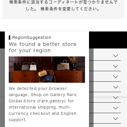
検索条件に該当するコーディネートが見つかりませんで
した。 検索条件を変更してください。
RegionSuggestion
We found a better store
for your region
お支払いについて
配送について
送料について
返品について
We detected your browser
language. Shop on Gallery Rare
サービス
Global Store (rare.gallery) for
international shipping, multi-
ヘルプ
currency checkout and English
お問い合わせ
support.