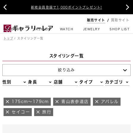


新規会員登録で1,000ポイントプレゼント!
販売サイト
買取サイト
CATEGORY
FASHION
WATCH
JEWELRY
SHOP LIST
トップ
スタイリング一覧
スタイリング一覧
絞り込み
性別
身長
店舗
タイプ
カテゴリ
175cm～179cm
青山表参道店
アパレル
セイコー
旅行