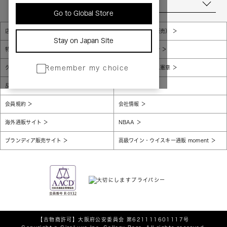
当店について
Go to Global Store
店舗一覧
販売規約（店頭販売）
Stay on Japan Site
特定商取引法に基づく表示
個人情報保護方針
グローバルプライバシーポリシー
コンプライアンス憲章
Remember my choice
反社会的勢力に対する基本方針
腐敗防止
会員規約
会社情報
海外通販サイト
NBAA
ブランディア販売サイト
高級ワイン・ウイスキー通販 moment
【古物商許可】
大阪府公安委員会 第621111601117号