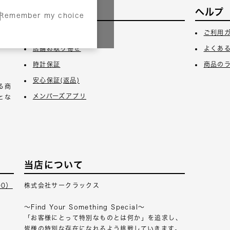
サービス
ヘルプ
Remember my choice
3日
ギフトラッピング
ご利用
店舗お取り寄せ
よくあ
時計保証
商品の
安心保証(返品)
る商
メンバーズアプリ
とな
当店について
00）
株式会社サークラックス
～Find Your Something Special～
「お客様にとって特別なものとは何か」を追求し、
皆様の特別な存在になれるよう挑戦していきます。