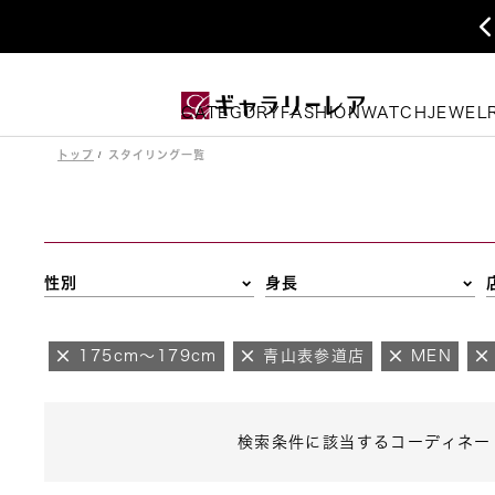
CATEGORY
FASHION
WATCH
JEWEL
トップ
スタイリング一覧
性別
身長
175cm～179cm
青山表参道店
MEN
検索条件に該当するコーディネー