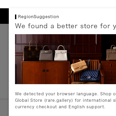
RegionSuggestion
We found a better store for 
お支払いについて
以下のお支払方法が利用可能です。
クレジットカード
ショッピングローン
銀行振込・郵便振替
代金引換
Amazon Pay
PayPay
auPay
メルペイ
店頭支払い
We detected your browser language. Shop o
Global Store (rare.gallery) for international 
詳しくはこちら
currency checkout and English support.