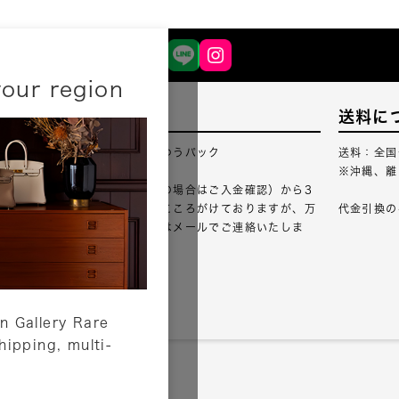
your region
配送について
送料に
配送業者：佐川急便・ゆうパック
送料：全国
※沖縄、離
ご注文確認（銀行振込の場合はご入金確認）から3
営業日以内のご出荷をこころがけておりますが、万
代金引換の
が一出荷が遅れる場合はメールでご連絡いたしま
す。
詳しくはこちら
n Gallery Rare
shipping, multi-