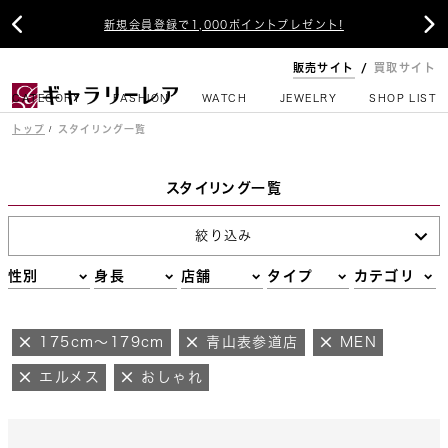


新規会員登録で1,000ポイントプレゼント!
販売サイト
買取サイト
CATEGORY
FASHION
WATCH
JEWELRY
SHOP LIST
トップ
スタイリング一覧
スタイリング一覧
絞り込み
性別
身長
店舗
タイプ
カテゴリ
175cm～179cm
青山表参道店
MEN
エルメス
おしゃれ