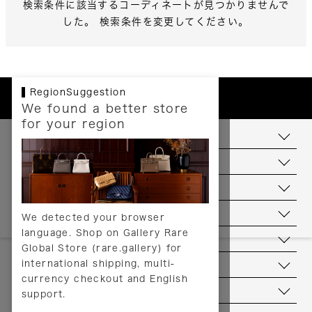
検索条件に該当するコーディネートが見つかりませんで
した。 検索条件を変更してください。
RegionSuggestion
We found a better store
for your region
お支払いについて
配送について
送料について
返品について
We detected your browser
language. Shop on Gallery Rare
サービス
Global Store (rare.gallery) for
international shipping, multi-
ヘルプ
currency checkout and English
お問い合わせ
support.