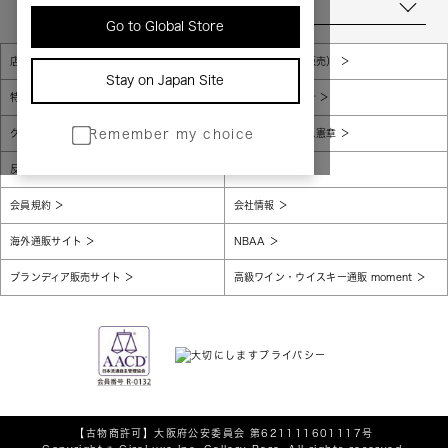
当店について
Go to Global Store
店舗一覧
販売規約（店頭販売）
Stay on Japan Site
特定商取引法に基づく表示
個人情報保護方針
グローバルプライバシーポリシー
コンプライアンス憲章
Remember my choice
反社会的勢力に対する基本方針
腐敗防止
会員規約
会社情報
海外通販サイト
NBAA
ブランディア販売サイト
高級ワイン・ウイスキー通販 moment
【古物商許可】
大阪府公安委員会 第621111601117号