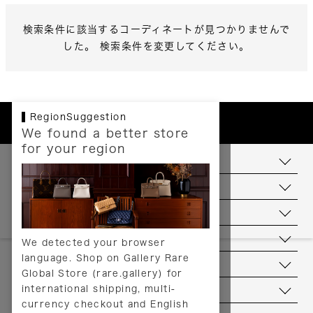
検索条件に該当するコーディネートが見つかりませんで
した。 検索条件を変更してください。
RegionSuggestion
We found a better store
for your region
お支払いについて
配送について
送料について
返品について
We detected your browser
language. Shop on Gallery Rare
サービス
Global Store (rare.gallery) for
international shipping, multi-
ヘルプ
currency checkout and English