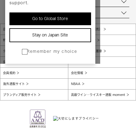
お問い合わせ
support.
当店について
Go to Global Store
店舗一覧
販売規約（店頭販売）
Stay on Japan Site
特定商取引法に基づく表示
個人情報保護方針
グローバルプライバシーポリシー
コンプライアンス憲章
Remember my choice
反社会的勢力に対する基本方針
腐敗防止
会員規約
会社情報
海外通販サイト
NBAA
ブランディア販売サイト
高級ワイン・ウイスキー通販 moment