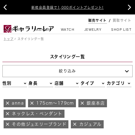


新規会員登録で1,000ポイントプレゼント!
販売サイト
買取サイト
CATEGORY
FASHION
WATCH
JEWELRY
SHOP LIST
トップ
スタイリング一覧
スタイリング一覧
絞り込み
性別
身長
店舗
タイプ
カテゴリ
anna
175cm～179cm
銀座本店
ネックレス・ペンダント
その他ジュエリーブランド
カジュアル