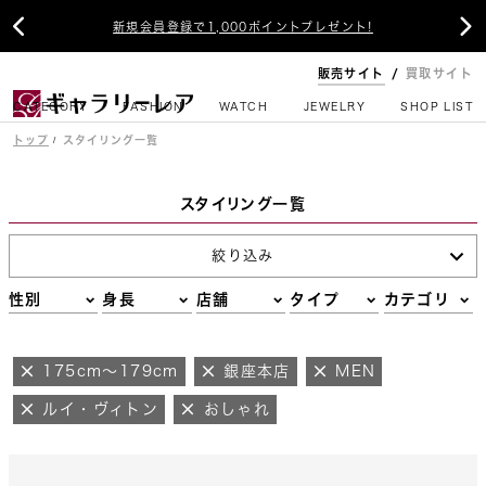


新規会員登録で1,000ポイントプレゼント!
販売サイト
買取サイト
CATEGORY
FASHION
WATCH
JEWELRY
SHOP LIST
トップ
スタイリング一覧
スタイリング一覧
絞り込み
性別
身長
店舗
タイプ
カテゴリ
175cm～179cm
銀座本店
MEN
ルイ・ヴィトン
おしゃれ