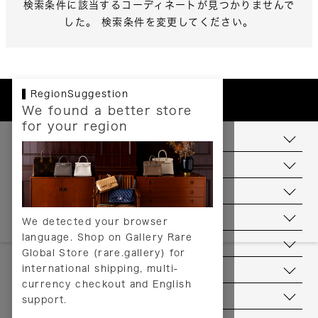
検索条件に該当するコーディネートが見つかりませんで
した。 検索条件を変更してください。
RegionSuggestion
We found a better store
for your region
お支払いについて
配送について
送料について
返品について
We detected your browser
language. Shop on Gallery Rare
サービス
Global Store (rare.gallery) for
international shipping, multi-
ヘルプ
currency checkout and English
お問い合わせ
support.