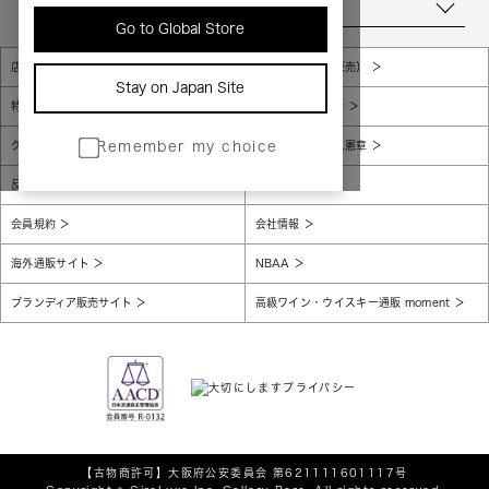
当店について
Go to Global Store
店舗一覧
販売規約（店頭販売）
Stay on Japan Site
特定商取引法に基づく表示
個人情報保護方針
グローバルプライバシーポリシー
コンプライアンス憲章
Remember my choice
反社会的勢力に対する基本方針
腐敗防止
会員規約
会社情報
海外通販サイト
NBAA
ブランディア販売サイト
高級ワイン・ウイスキー通販 moment
【古物商許可】
大阪府公安委員会 第621111601117号