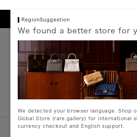
RegionSuggestion
We found a better store for 
お支払いについて
以下のお支払方法が利用可能です。
クレジットカード
ショッピングローン
銀行振込・郵便振替
代金引換
Amazon Pay
PayPay
auPay
メルペイ
店頭支払い
We detected your browser language. Shop o
Global Store (rare.gallery) for international 
詳しくはこちら
currency checkout and English support.