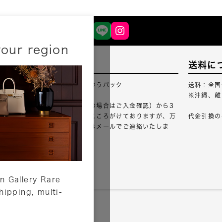
your region
配送について
送料に
配送業者：佐川急便・ゆうパック
送料：全国
※沖縄、離
ご注文確認（銀行振込の場合はご入金確認）から3
営業日以内のご出荷をこころがけておりますが、万
代金引換の
が一出荷が遅れる場合はメールでご連絡いたしま
す。
詳しくはこちら
n Gallery Rare
shipping, multi-