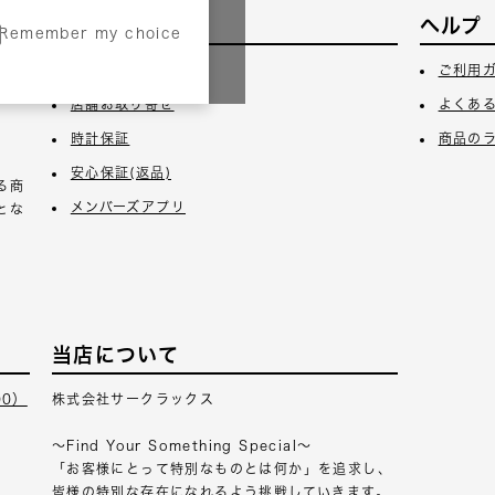
サービス
ヘルプ
Remember my choice
3日
ギフトラッピング
ご利用
店舗お取り寄せ
よくあ
時計保証
商品の
安心保証(返品)
る商
メンバーズアプリ
とな
当店について
00）
株式会社サークラックス
～Find Your Something Special～
「お客様にとって特別なものとは何か」を追求し、
皆様の特別な存在になれるよう挑戦していきます。