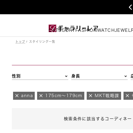
CATEGORY
FASHION
WATCH
JEWEL
トップ
スタイリング一覧
性別
身長
anna
175cm～179cm
MKT戦略課
検索条件に該当するコーディネー