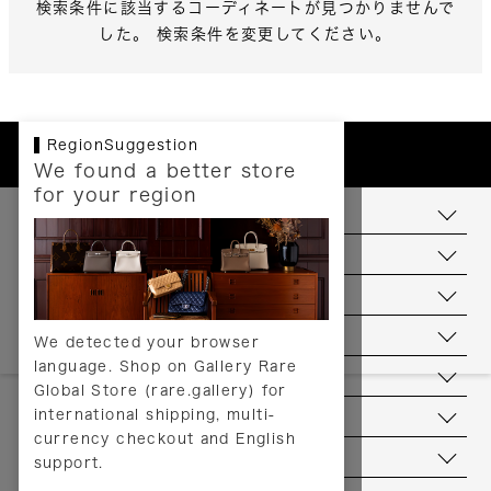
検索条件に該当するコーディネートが見つかりませんで
した。 検索条件を変更してください。
RegionSuggestion
We found a better store
for your region
お支払いについて
配送について
送料について
返品について
We detected your browser
language. Shop on Gallery Rare
サービス
Global Store (rare.gallery) for
international shipping, multi-
ヘルプ
currency checkout and English
お問い合わせ
support.