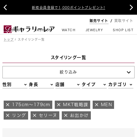


新規会員登録で1,000ポイントプレゼント!
販売サイト
買取サイト
CATEGORY
FASHION
WATCH
JEWELRY
SHOP LIST
トップ
スタイリング一覧
スタイリング一覧
絞り込み
性別
身長
店舗
タイプ
カテゴリ
175cm～179cm
MKT戦略課
MEN
リング
セリーヌ
お出かけ