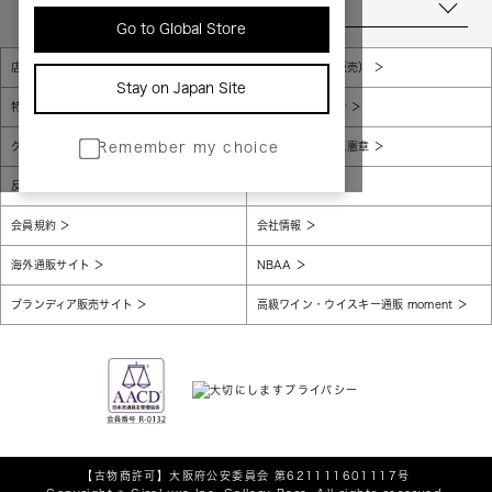
当店について
Go to Global Store
店舗一覧
販売規約（店頭販売）
Stay on Japan Site
特定商取引法に基づく表示
個人情報保護方針
グローバルプライバシーポリシー
コンプライアンス憲章
Remember my choice
反社会的勢力に対する基本方針
腐敗防止
会員規約
会社情報
海外通販サイト
NBAA
ブランディア販売サイト
高級ワイン・ウイスキー通販 moment
【古物商許可】
大阪府公安委員会 第621111601117号