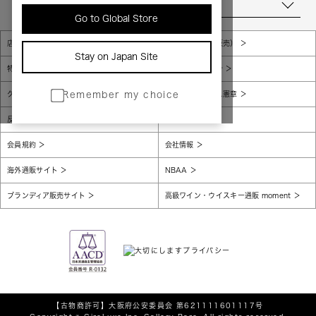
当店について
Go to Global Store
店舗一覧
販売規約（店頭販売）
Stay on Japan Site
特定商取引法に基づく表示
個人情報保護方針
グローバルプライバシーポリシー
コンプライアンス憲章
Remember my choice
反社会的勢力に対する基本方針
腐敗防止
会員規約
会社情報
海外通販サイト
NBAA
ブランディア販売サイト
高級ワイン・ウイスキー通販 moment
【古物商許可】
大阪府公安委員会 第621111601117号