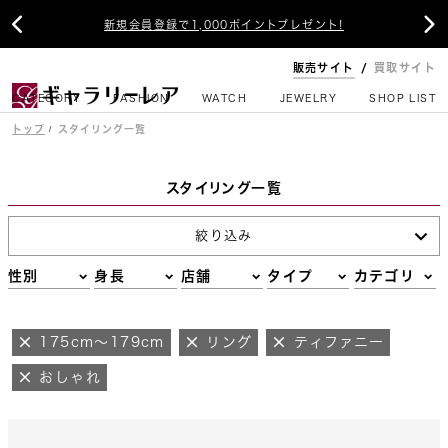


新規会員登録で1,000ポイントプレゼント!
販売サイト
買取サイト
CATEGORY
FASHION
WATCH
JEWELRY
SHOP LIST
トップ
スタイリング一覧
スタイリング一覧
絞り込み
性別
身長
店舗
タイプ
カテゴリ
175cm～179cm
リング
ティファニー
おしゃれ