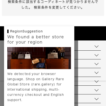
検索条件に該当するコーディネートが見つかりませんで
した。 検索条件を変更してください。
RegionSuggestion
We found a better store
for your region
お支払いについて
配送について
送料について
返品について
We detected your browser
language. Shop on Gallery Rare
サービス
Global Store (rare.gallery) for
international shipping, multi-
ヘルプ
currency checkout and English
お問い合わせ
support.