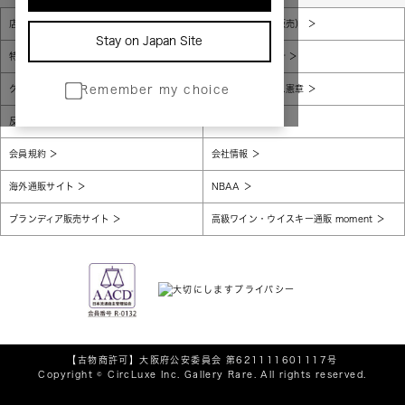
店舗一覧
販売規約（店頭販売）
Stay on Japan Site
特定商取引法に基づく表示
個人情報保護方針
グローバルプライバシーポリシー
コンプライアンス憲章
Remember my choice
反社会的勢力に対する基本方針
腐敗防止
会員規約
会社情報
海外通販サイト
NBAA
ブランディア販売サイト
高級ワイン・ウイスキー通販 moment
【古物商許可】
大阪府公安委員会 第621111601117号
Copyright © CircLuxe Inc. Gallery Rare. All rights reserved.