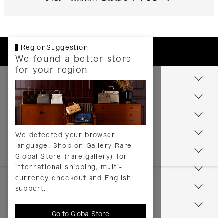
RegionSuggestion
We found a better store
for your region
お支払いについて
配送について
送料について
返品について
We detected your browser
language. Shop on Gallery Rare
サービス
Global Store (rare.gallery) for
international shipping, multi-
ヘルプ
currency checkout and English
お問い合わせ
support.
当店について
Go to Global Store