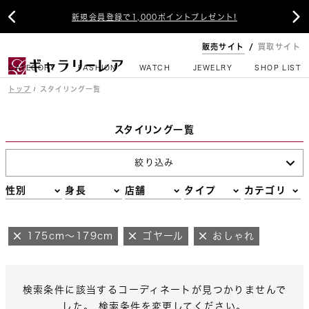


新規会員登録で1,000ポイントプレゼント!
販売サイト
買取サイト
CATEGORY
FASHION
WATCH
JEWELRY
SHOP LIST
トップ
スタイリング一覧
スタイリング一覧
絞り込み
性別
身長
店舗
タイプ
カテゴリ
175cm～179cm
ゴヤール
おしゃれ
検索条件に該当するコーディネートが見つかりませんで
した。 検索条件を変更してください。