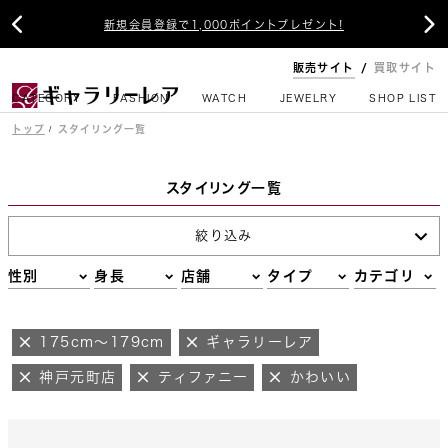


新規会員登録で1,000ポイントプレゼント!
販売サイト
買取サイト
CATEGORY
FASHION
WATCH
JEWELRY
SHOP LIST
トップ
スタイリング一覧
スタイリング一覧
絞り込み
性別
身長
店舗
タイプ
カテゴリ
175cm～179cm
ギャラリーレア
神戸元町店
ティファニー
かわいい