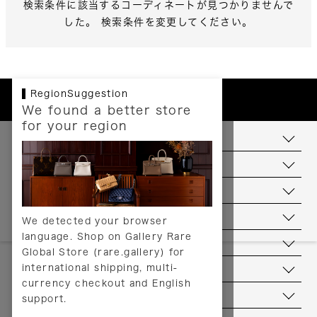
検索条件に該当するコーディネートが見つかりませんで
した。 検索条件を変更してください。
RegionSuggestion
We found a better store
for your region
お支払いについて
配送について
送料について
返品について
We detected your browser
language. Shop on Gallery Rare
サービス
Global Store (rare.gallery) for
international shipping, multi-
ヘルプ
currency checkout and English
お問い合わせ
support.