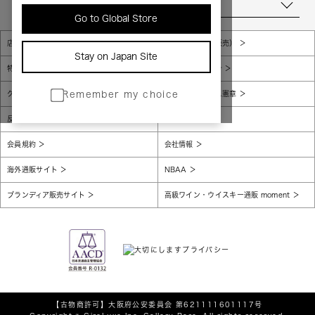
当店について
Go to Global Store
店舗一覧
販売規約（店頭販売）
Stay on Japan Site
特定商取引法に基づく表示
個人情報保護方針
グローバルプライバシーポリシー
コンプライアンス憲章
Remember my choice
反社会的勢力に対する基本方針
腐敗防止
会員規約
会社情報
海外通販サイト
NBAA
ブランディア販売サイト
高級ワイン・ウイスキー通販 moment
【古物商許可】
大阪府公安委員会 第621111601117号