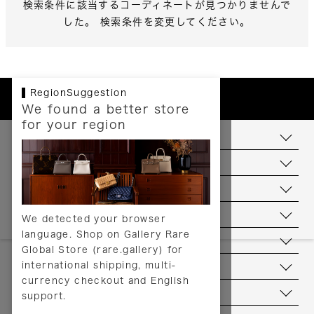
検索条件に該当するコーディネートが見つかりませんで
した。 検索条件を変更してください。
RegionSuggestion
We found a better store
for your region
お支払いについて
配送について
送料について
返品について
We detected your browser
language. Shop on Gallery Rare
サービス
Global Store (rare.gallery) for
international shipping, multi-
ヘルプ
currency checkout and English
お問い合わせ
support.