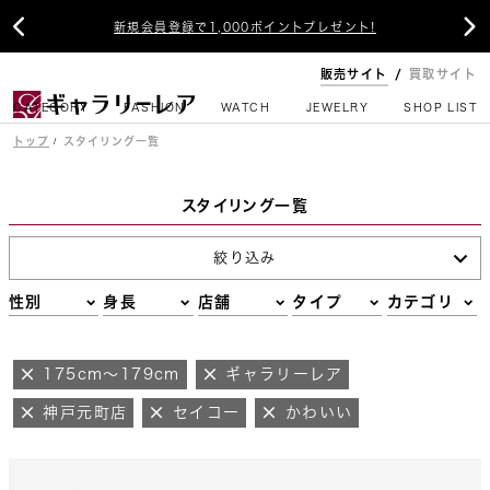


新規会員登録で1,000ポイントプレゼント!
販売サイト
買取サイト
CATEGORY
FASHION
WATCH
JEWELRY
SHOP LIST
トップ
スタイリング一覧
スタイリング一覧
絞り込み
性別
身長
店舗
タイプ
カテゴリ
175cm～179cm
ギャラリーレア
神戸元町店
セイコー
かわいい