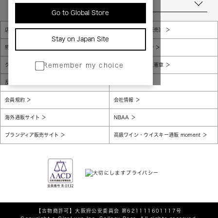
当店について
Go to Global Store
店舗一覧
販売規約（店頭販売）
Stay on Japan Site
特定商取引法に基づく表示
個人情報保護方針
グローバルプライバシーポリシー
コンプライアンス憲章
Remember my choice
反社会的勢力に対する基本方針
腐敗防止
会員規約
会社情報
海外通販サイト
NBAA
ブランディア販売サイト
高級ワイン・ウイスキー通販 moment
【古物商許可】
大阪府公安委員会 第621111601117号