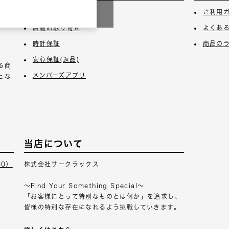
3日
ギフトラッピング
ご利用
店舗お取り寄せ
よくあ
時計保証
商品の
安心保証(返品)
る商
メンバーズアプリ
とな
当店について
00）
株式会社サークラックス
～Find Your Something Special～
「お客様にとって特別なものとは何か」を追求し、
皆様の特別な存在になれるよう挑戦していきます。