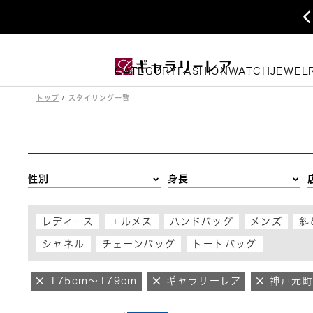
CATEGORY
FASHION
WATCH
JEWEL
トップ
スタイリング一覧
性別
身長
レディース
エルメス
ハンドバッグ
メンズ
斜
シャネル
チェーンバッグ
トートバッグ
175cm～179cm
ギャラリーレア
神戸元