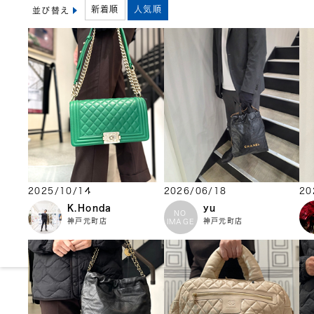
新着順
人気順
並び替え
2025/10/14
2026/06/18
20
K.Honda
yu
NO
神戸元町店
神戸元町店
IMAGE