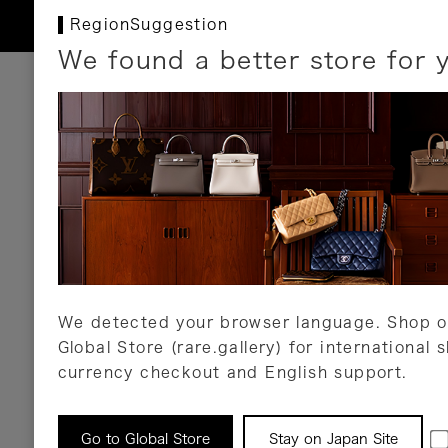
RegionSuggestion
We found a better store for 
お支払いについて
以下のお支払方法が利用可能です。
クレジットカード
ショッピングローン
銀行振込・郵便振替
代金引換
Amazon Pay
PayPay
auPay
メルペイ
店頭支払い
We detected your browser language. Shop o
Global Store (rare.gallery) for international 
詳しくはこちら
currency checkout and English support.
返品について
Go to Global Store
Stay on Japan Site