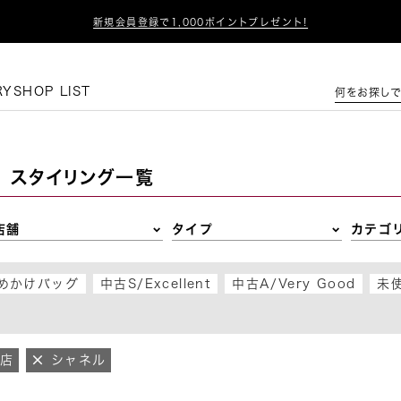

新規会員登録で1,000ポイントプレゼント!
この条件で絞り込む
RY
SHOP LIST
何をお探しで
スタイリング一覧
店舗
タイプ
カテゴ
めかけバッグ
中古S/Excellent
中古A/Very Good
未使
町店
シャネル