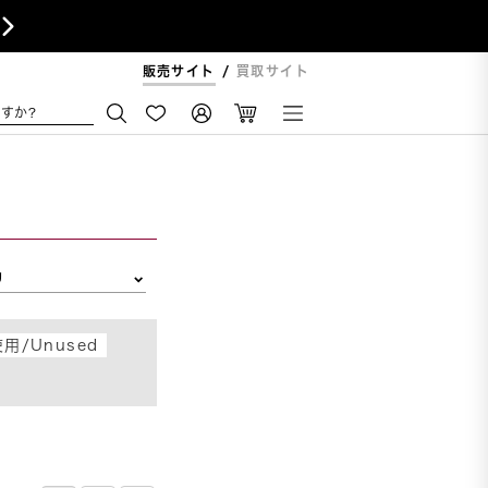

販売サイト
買取サイト
すか?
リ
用/Unused