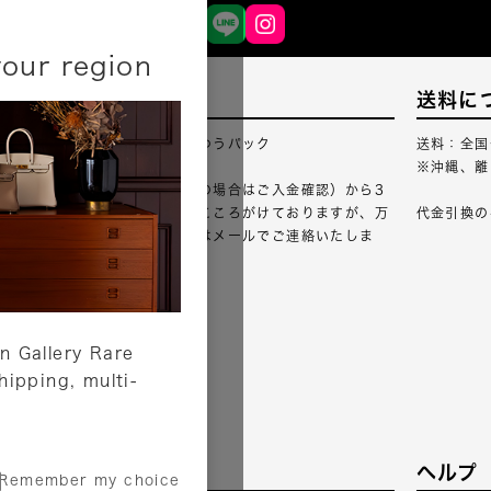
your region
配送について
送料に
配送業者：佐川急便・ゆうパック
送料：全国
※沖縄、離
ご注文確認（銀行振込の場合はご入金確認）から3
営業日以内のご出荷をこころがけておりますが、万
代金引換の
が一出荷が遅れる場合はメールでご連絡いたしま
す。
詳しくはこちら
n Gallery Rare
shipping, multi-
サービス
ヘルプ
Remember my choice