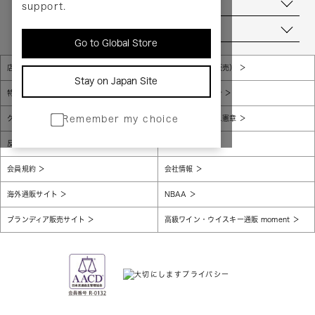
お問い合わせ
support.
当店について
Go to Global Store
店舗一覧
販売規約（店頭販売）
Stay on Japan Site
特定商取引法に基づく表示
個人情報保護方針
グローバルプライバシーポリシー
コンプライアンス憲章
Remember my choice
反社会的勢力に対する基本方針
腐敗防止
会員規約
会社情報
海外通販サイト
NBAA
ブランディア販売サイト
高級ワイン・ウイスキー通販 moment