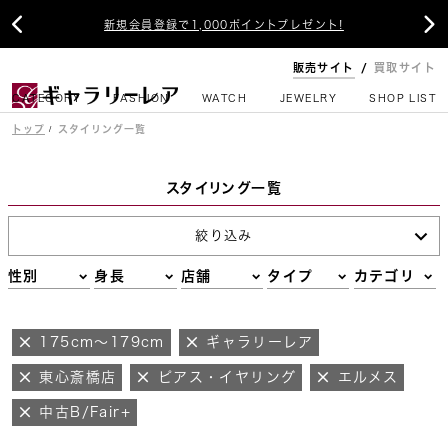


新規会員登録で1,000ポイントプレゼント!
販売サイト
買取サイト
CATEGORY
FASHION
WATCH
JEWELRY
SHOP LIST
トップ
スタイリング一覧
スタイリング一覧
絞り込み
性別
身長
店舗
タイプ
カテゴリ
175cm～179cm
ギャラリーレア
東心斎橋店
ピアス・イヤリング
エルメス
中古B/Fair+