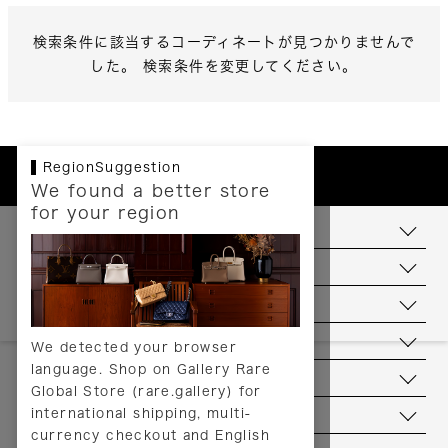
検索条件に該当するコーディネートが見つかりませんで
した。 検索条件を変更してください。
RegionSuggestion
We found a better store
for your region
お支払いについて
配送について
送料について
返品について
We detected your browser
language. Shop on Gallery Rare
サービス
Global Store (rare.gallery) for
international shipping, multi-
ヘルプ
currency checkout and English