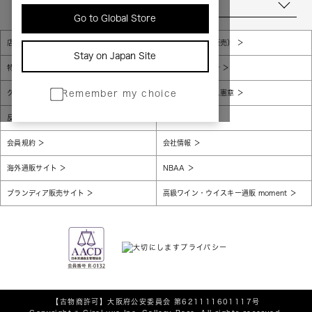
当店について
Go to Global Store
店舗一覧
販売規約（店頭販売）
Stay on Japan Site
特定商取引法に基づく表示
個人情報保護方針
グローバルプライバシーポリシー
コンプライアンス憲章
Remember my choice
反社会的勢力に対する基本方針
腐敗防止
会員規約
会社情報
海外通販サイト
NBAA
ブランディア販売サイト
高級ワイン・ウイスキー通販 moment
【古物商許可】
大阪府公安委員会 第621111601117号