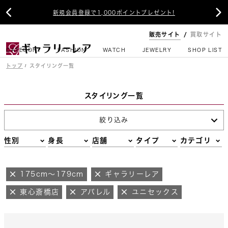


新規会員登録で1,000ポイントプレゼント!
販売サイト
買取サイト
CATEGORY
FASHION
WATCH
JEWELRY
SHOP LIST
トップ
スタイリング一覧
スタイリング一覧
絞り込み
性別
身長
店舗
タイプ
カテゴリ
175cm～179cm
ギャラリーレア
東心斎橋店
アパレル
ユニセックス