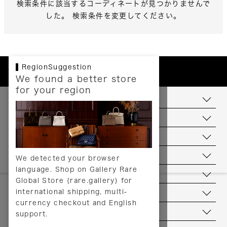
検索条件に該当するコーディネートが見つかりませんで
した。 検索条件を変更してください。
RegionSuggestion
We found a better store
for your region
お支払いについて
配送について
送料について
返品について
We detected your browser
language. Shop on Gallery Rare
サービス
Global Store (rare.gallery) for
international shipping, multi-
ヘルプ
currency checkout and English
お問い合わせ
support.