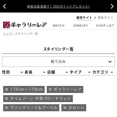


新規会員登録で1,000ポイントプレゼント!
販売サイト
買取サイト
CATEGORY
FASHION
WATCH
JEWELRY
SHOP LIST
トップ
スタイリング一覧
スタイリング一覧
絞り込み
性別
身長
店舗
タイプ
カテゴリ
175cm～179cm
ギャラリーレア
タイムゾーン 中野ブロードウェイ
ヴァンクリーフ＆アーペル
かわいい