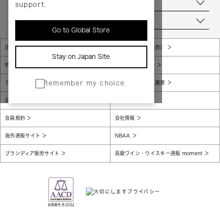
お問い合わせ
support.
当店について
Go to Global Store
店舗一覧
販売規約（店頭販売）
Stay on Japan Site
特定商取引法に基づく表示
個人情報保護方針
グローバルプライバシーポリシー
コンプライアンス憲章
Remember my choice
反社会的勢力に対する基本方針
腐敗防止
会員規約
会社情報
海外通販サイト
NBAA
ブランディア販売サイト
高級ワイン・ウイスキー通販 moment