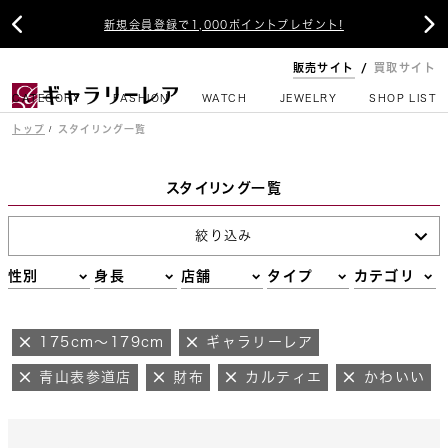


新規会員登録で1,000ポイントプレゼント!
販売サイト
買取サイト
CATEGORY
FASHION
WATCH
JEWELRY
SHOP LIST
トップ
スタイリング一覧
スタイリング一覧
絞り込み
性別
身長
店舗
タイプ
カテゴリ
175cm～179cm
ギャラリーレア
青山表参道店
財布
カルティエ
かわいい