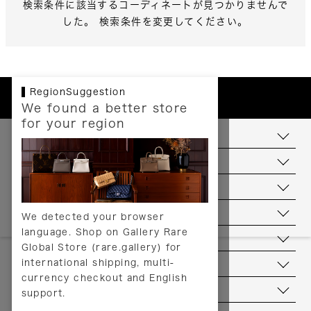
検索条件に該当するコーディネートが見つかりませんで
した。 検索条件を変更してください。
RegionSuggestion
We found a better store
for your region
お支払いについて
配送について
送料について
返品について
We detected your browser
language. Shop on Gallery Rare
サービス
Global Store (rare.gallery) for
international shipping, multi-
ヘルプ
currency checkout and English
お問い合わせ
support.