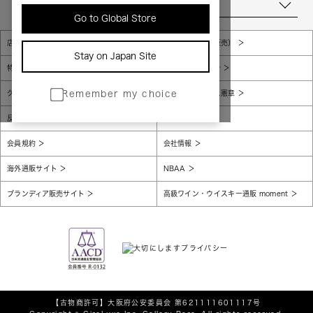
当店について
Go to Global Store
店舗一覧
販売規約（店頭販売）
Stay on Japan Site
特定商取引法に基づく表示
個人情報保護方針
グローバルプライバシーポリシー
コンプライアンス憲章
Remember my choice
反社会的勢力に対する基本方針
腐敗防止
会員規約
会社情報
海外通販サイト
NBAA
ブランディア販売サイト
高級ワイン・ウイスキー通販 moment
【古物商許可】
大阪府公安委員会 第621111601117号