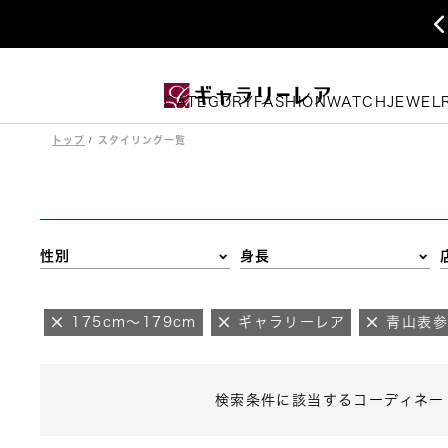
CATEGORY
FASHION
WATCH
JEWEL
トップ
スタイリング一覧
性別
身長
175cm～179cm
ギャラリーレア
青山表
検索条件に該当するコーディネー