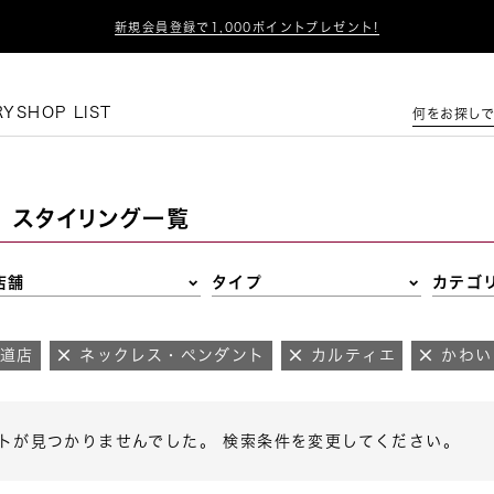

新規会員登録で1,000ポイントプレゼント!
この条件で絞り込む
RY
SHOP LIST
何をお探しで
スタイリング一覧
店舗
タイプ
カテゴ
参道店
ネックレス・ペンダント
カルティエ
かわい
トが見つかりませんでした。 検索条件を変更してください。