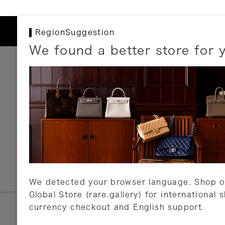
RegionSuggestion
We found a better store for 
お支払いについて
以下のお支払方法が利用可能です。
クレジットカード
ショッピングローン
銀行振込・郵便振替
代金引換
Amazon Pay
PayPay
auPay
メルペイ
店頭支払い
We detected your browser language. Shop o
Global Store (rare.gallery) for international 
詳しくはこちら
currency checkout and English support.