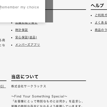
サービス
ヘルプ
Remember my choice
3日
ギフトラッピング
ご利用
店舗お取り寄せ
よくあ
時計保証
商品の
安心保証(返品)
る商
メンバーズアプリ
とな
当店について
00）
株式会社サークラックス
～Find Your Something Special～
「お客様にとって特別なものとは何か」を追求し、
皆様の特別な存在になれるよう挑戦していきます。