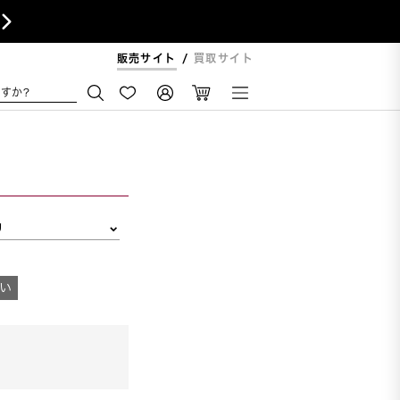

販売サイト
買取サイト
すか?
リ
い