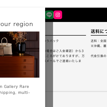
your region
配送について
送料に
配送業者：佐川急便・ゆうパック
送料：全国
※沖縄、離
ご注文確認（銀行振込の場合はご入金確認）から3
営業日以内のご出荷をこころがけておりますが、万
代金引換の
が一出荷が遅れる場合はメールでご連絡いたしま
す。
詳しくはこちら
n Gallery Rare
shipping, multi-