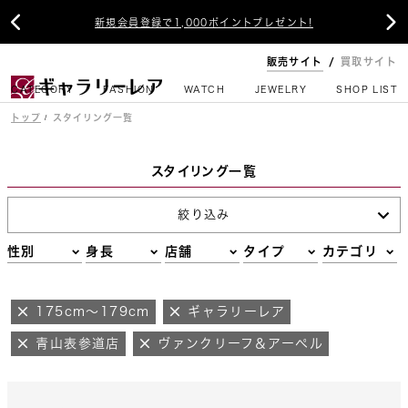


新規会員登録で1,000ポイントプレゼント!
販売サイト
買取サイト
CATEGORY
FASHION
WATCH
JEWELRY
SHOP LIST
トップ
スタイリング一覧
スタイリング一覧
絞り込み
性別
身長
店舗
タイプ
カテゴリ
175cm～179cm
ギャラリーレア
青山表参道店
ヴァンクリーフ＆アーペル