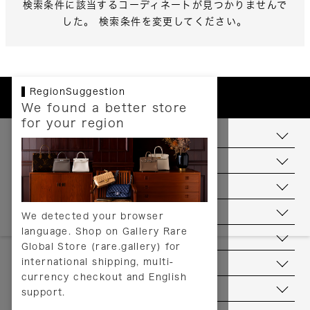
検索条件に該当するコーディネートが見つかりませんで
した。 検索条件を変更してください。
RegionSuggestion
We found a better store
for your region
お支払いについて
配送について
送料について
返品について
We detected your browser
language. Shop on Gallery Rare
サービス
Global Store (rare.gallery) for
international shipping, multi-
ヘルプ
currency checkout and English
お問い合わせ
support.