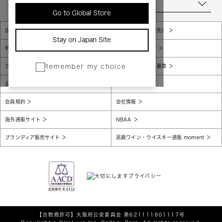
当店について
Go to Global Store
店舗一覧
販売規約（店頭販売）
Stay on Japan Site
特定商取引法に基づく表示
個人情報保護方針
グローバルプライバシーポリシー
コンプライアンス憲章
Remember my choice
反社会的勢力に対する基本方針
腐敗防止
会員規約
会社情報
海外通販サイト
NBAA
ブランディア販売サイト
高級ワイン・ウイスキー通販 moment
【古物商許可】
大阪府公安委員会 第621111601117号