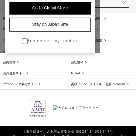
当店について
Go to Global Store
店舗一覧
販売規約（店頭販売）
Stay on Japan Site
特定商取引法に基づく表示
個人情報保護方針
グローバルプライバシーポリシー
コンプライアンス憲章
Remember my choice
反社会的勢力に対する基本方針
腐敗防止
会員規約
会社情報
海外通販サイト
NBAA
ブランディア販売サイト
高級ワイン・ウイスキー通販 moment
【古物商許可】
大阪府公安委員会 第621111601117号