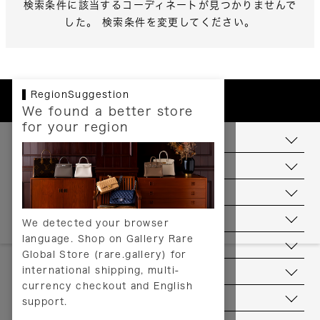
検索条件に該当するコーディネートが見つかりませんで
した。 検索条件を変更してください。
RegionSuggestion
We found a better store
for your region
お支払いについて
配送について
送料について
返品について
We detected your browser
language. Shop on Gallery Rare
サービス
Global Store (rare.gallery) for
international shipping, multi-
ヘルプ
currency checkout and English
お問い合わせ
support.