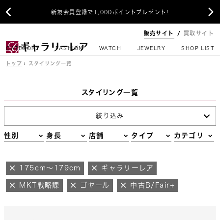


新規会員登録で1,000ポイントプレゼント!
販売サイト
買取サイト
CATEGORY
FASHION
WATCH
JEWELRY
SHOP LIST
トップ
スタイリング一覧
スタイリング一覧
絞り込み
性別
身長
店舗
タイプ
カテゴリ
175cm～179cm
ギャラリーレア
MKT戦略課
ゴヤール
中古B/Fair+