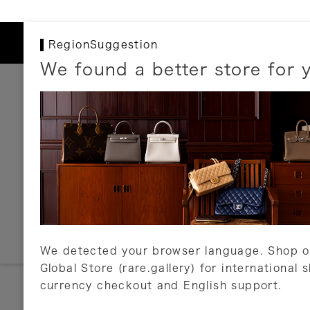
RegionSuggestion
We found a better store for 
お支払いについて
以下のお支払方法が利用可能です。
クレジットカード
ショッピングローン
銀行振込・郵便振替
代金引換
Amazon Pay
PayPay
auPay
メルペイ
店頭支払い
We detected your browser language. Shop o
Global Store (rare.gallery) for international 
詳しくはこちら
currency checkout and English support.