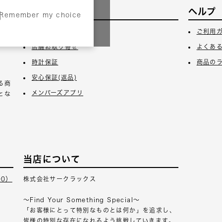
サービス
ヘルプ
Remember my choice
3日
ギフトラッピング
ご利用
店舗お取り寄せ
よくあ
時計保証
商品の
安心保証(返品)
る商
メンバーズアプリ
とな
当店について
00）
株式会社サークラックス
～Find Your Something Special～
「お客様にとって特別なものとは何か」を追求し、
皆様の特別な存在になれるよう挑戦していきます。