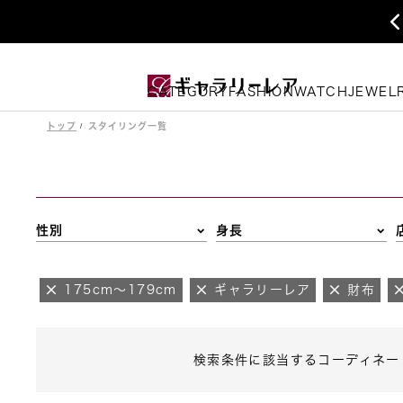
CATEGORY
FASHION
WATCH
JEWEL
トップ
スタイリング一覧
性別
身長
175cm～179cm
ギャラリーレア
財布
検索条件に該当するコーディネー