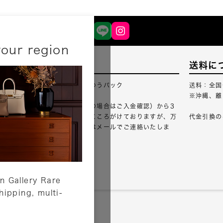
your region
配送について
送料に
配送業者：佐川急便・ゆうパック
送料：全国
※沖縄、離
ご注文確認（銀行振込の場合はご入金確認）から3
営業日以内のご出荷をこころがけておりますが、万
代金引換の
が一出荷が遅れる場合はメールでご連絡いたしま
す。
詳しくはこちら
n Gallery Rare
shipping, multi-