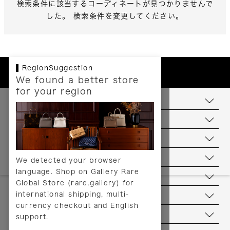
検索条件に該当するコーディネートが見つかりませんで
した。 検索条件を変更してください。
RegionSuggestion
We found a better store
for your region
お支払いについて
配送について
送料について
返品について
We detected your browser
language. Shop on Gallery Rare
サービス
Global Store (rare.gallery) for
international shipping, multi-
ヘルプ
currency checkout and English
お問い合わせ
support.