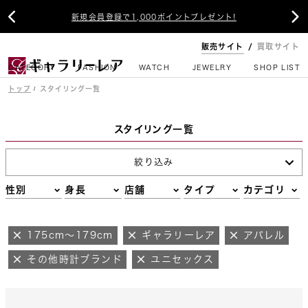


新規会員登録で1,000ポイントプレゼント!
販売サイト
買取サイト
CATEGORY
FASHION
WATCH
JEWELRY
SHOP LIST
トップ
スタイリング一覧
スタイリング一覧
絞り込み
性別
身長
店舗
タイプ
カテゴリ
175cm～179cm
ギャラリーレア
アパレル
その他時計ブランド
ユニセックス