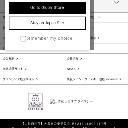
当店について
Go to Global Store
店舗一覧
販売規約（店頭販売）
Stay on Japan Site
特定商取引法に基づく表示
個人情報保護方針
グローバルプライバシーポリシー
コンプライアンス憲章
Remember my choice
反社会的勢力に対する基本方針
腐敗防止
会員規約
会社情報
海外通販サイト
NBAA
ブランディア販売サイト
高級ワイン・ウイスキー通販 moment
【古物商許可】
大阪府公安委員会 第621111601117号