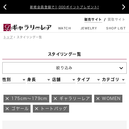


新規会員登録で1,000ポイントプレゼント!
販売サイト
買取サイト
CATEGORY
FASHION
WATCH
JEWELRY
SHOP LIST
トップ
スタイリング一覧
スタイリング一覧
絞り込み
性別
身長
店舗
タイプ
カテゴリ
175cm～179cm
ギャラリーレア
WOMEN
ゴヤール
トートバッグ