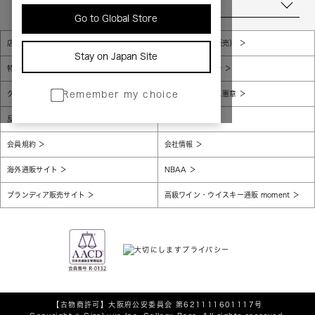
当店について
Go to Global Store
店舗一覧
販売規約（店頭販売）
Stay on Japan Site
特定商取引法に基づく表示
個人情報保護方針
グローバルプライバシーポリシー
コンプライアンス憲章
Remember my choice
反社会的勢力に対する基本方針
腐敗防止
会員規約
会社情報
海外通販サイト
NBAA
ブランディア販売サイト
高級ワイン・ウイスキー通販 moment
【古物商許可】
大阪府公安委員会 第621111601117号