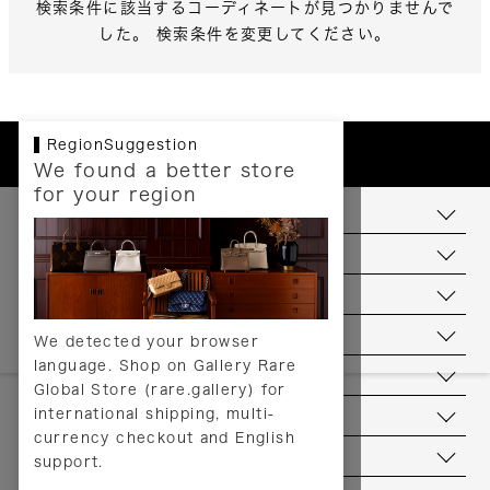
検索条件に該当するコーディネートが見つかりませんで
した。 検索条件を変更してください。
RegionSuggestion
We found a better store
for your region
お支払いについて
配送について
送料について
返品について
We detected your browser
language. Shop on Gallery Rare
サービス
Global Store (rare.gallery) for
international shipping, multi-
ヘルプ
currency checkout and English
お問い合わせ
support.