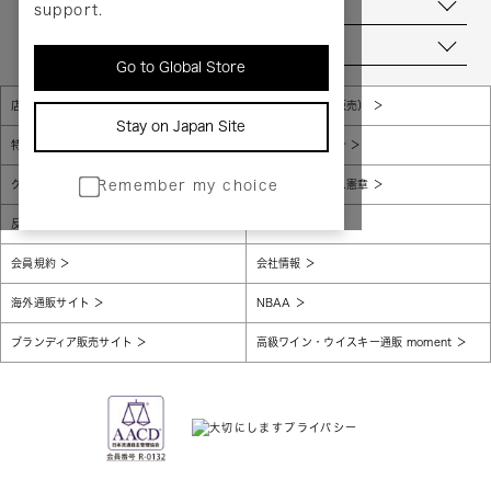
お問い合わせ
support.
当店について
Go to Global Store
店舗一覧
販売規約（店頭販売）
Stay on Japan Site
特定商取引法に基づく表示
個人情報保護方針
グローバルプライバシーポリシー
コンプライアンス憲章
Remember my choice
反社会的勢力に対する基本方針
腐敗防止
会員規約
会社情報
海外通販サイト
NBAA
ブランディア販売サイト
高級ワイン・ウイスキー通販 moment