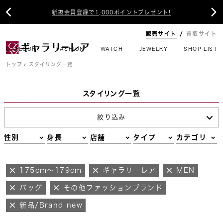


新規会員登録で1,000ポイントプレゼント!
販売サイト
買取サイト
CATEGORY
FASHION
WATCH
JEWELRY
SHOP LIST
トップ
スタイリング一覧
スタイリング一覧
絞り込み
性別
身長
店舗
タイプ
カテゴリ
175cm～179cm
ギャラリーレア
MEN
バッグ
その他ファッションブランド
新品/Brand new