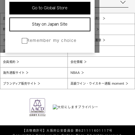
当店について
Go to Global Store
店舗一覧
販売規約（店頭販売）
Stay on Japan Site
特定商取引法に基づく表示
個人情報保護方針
グローバルプライバシーポリシー
コンプライアンス憲章
Remember my choice
反社会的勢力に対する基本方針
腐敗防止
会員規約
会社情報
海外通販サイト
NBAA
ブランディア販売サイト
高級ワイン・ウイスキー通販 moment
【古物商許可】
大阪府公安委員会 第621111601117号