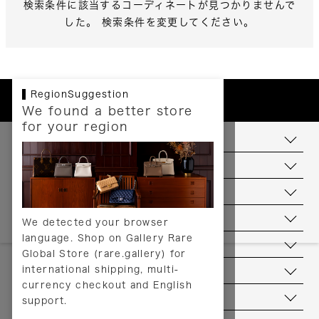
検索条件に該当するコーディネートが見つかりませんで
した。 検索条件を変更してください。
RegionSuggestion
We found a better store
for your region
お支払いについて
配送について
送料について
返品について
We detected your browser
language. Shop on Gallery Rare
サービス
Global Store (rare.gallery) for
international shipping, multi-
ヘルプ
currency checkout and English
お問い合わせ
support.