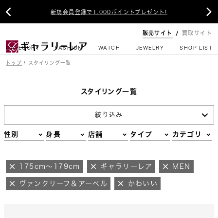


新規会員登録で1,000ポイントプレゼント!
販売サイト
買取サイト
CATEGORY
FASHION
WATCH
JEWELRY
SHOP LIST
トップ
スタイリング一覧
スタイリング一覧
絞り込み
性別
身長
店舗
タイプ
カテゴリ
175cm～179cm
ギャラリーレア
MEN
ヴァンクリーフ＆アーペル
かわいい