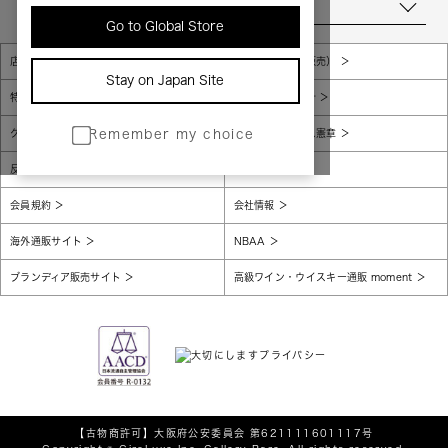
当店について
Go to Global Store
店舗一覧
販売規約（店頭販売）
Stay on Japan Site
特定商取引法に基づく表示
個人情報保護方針
グローバルプライバシーポリシー
コンプライアンス憲章
Remember my choice
反社会的勢力に対する基本方針
腐敗防止
会員規約
会社情報
海外通販サイト
NBAA
ブランディア販売サイト
高級ワイン・ウイスキー通販 moment
【古物商許可】
大阪府公安委員会 第621111601117号