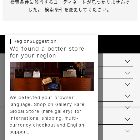
検索条件に該当するコーディネートが見つかりませんで
した。 検索条件を変更してください。
RegionSuggestion
We found a better store
for your region
お支払いについて
配送について
送料について
返品について
We detected your browser
language. Shop on Gallery Rare
サービス
Global Store (rare.gallery) for
international shipping, multi-
ヘルプ
currency checkout and English
お問い合わせ
support.