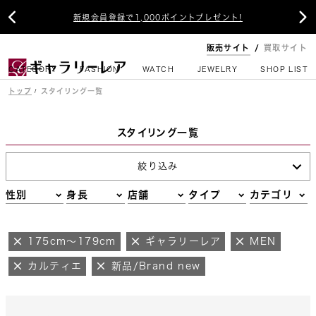


新規会員登録で1,000ポイントプレゼント!
販売サイト
買取サイト
CATEGORY
FASHION
WATCH
JEWELRY
SHOP LIST
トップ
スタイリング一覧
スタイリング一覧
絞り込み
性別
身長
店舗
タイプ
カテゴリ
175cm～179cm
ギャラリーレア
MEN
カルティエ
新品/Brand new