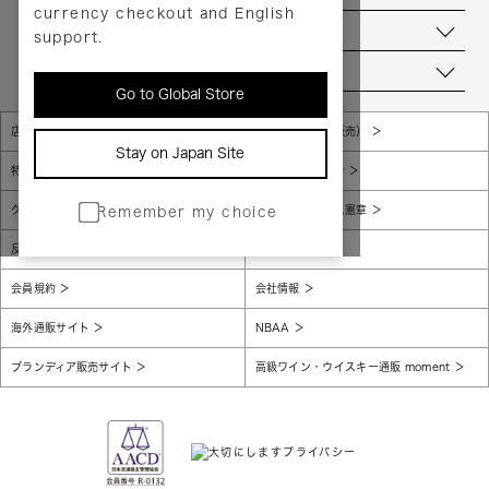
currency checkout and English
お問い合わせ
support.
当店について
Go to Global Store
店舗一覧
販売規約（店頭販売）
Stay on Japan Site
特定商取引法に基づく表示
個人情報保護方針
グローバルプライバシーポリシー
コンプライアンス憲章
Remember my choice
反社会的勢力に対する基本方針
腐敗防止
会員規約
会社情報
海外通販サイト
NBAA
ブランディア販売サイト
高級ワイン・ウイスキー通販 moment