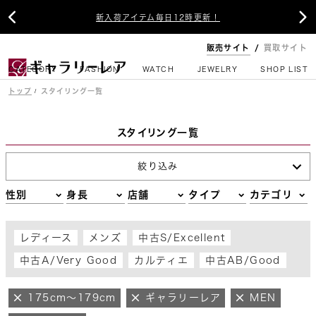


新入荷アイテム毎日12時更新！
販売サイト
買取サイト
CATEGORY
FASHION
WATCH
JEWELRY
SHOP LIST
トップ
スタイリング一覧
スタイリング一覧
絞り込み
性別
身長
店舗
タイプ
カテゴリ
レディース
メンズ
中古S/Excellent
中古A/Very Good
カルティエ
中古AB/Good
175cm～179cm
ギャラリーレア
MEN