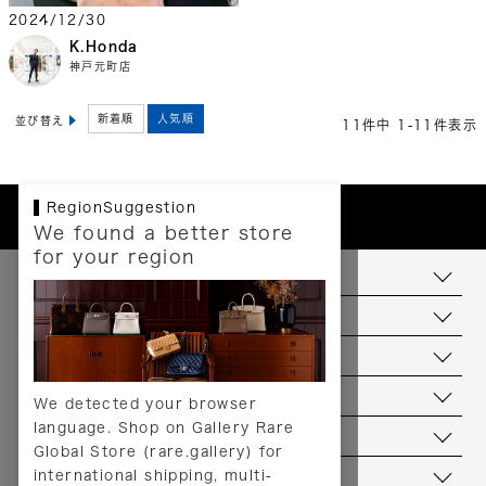
2024/12/30
K.Honda
神戸元町店
新着順
人気順
並び替え
11
件中
1
-
11
件表示
RegionSuggestion
We found a better store
for your region
お支払いについて
配送について
送料について
返品について
We detected your browser
language. Shop on Gallery Rare
サービス
Global Store (rare.gallery) for
international shipping, multi-
ヘルプ