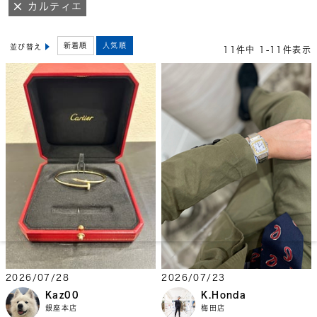
カルティエ
新着順
人気順
並び替え
11
件中
1
-
11
件表示
2026/07/28
2026/07/23
Kaz00
K.Honda
銀座本店
梅田店