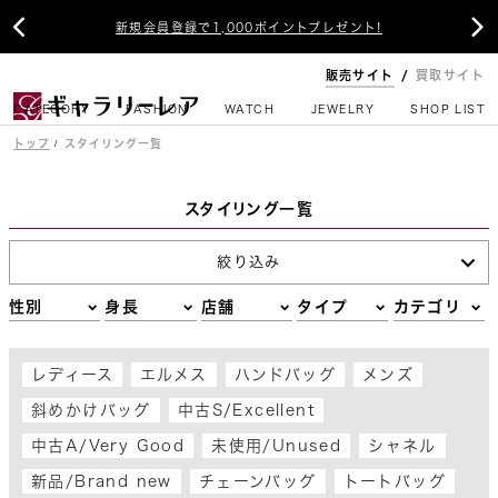


新規会員登録で1,000ポイントプレゼント!
販売サイト
買取サイト
CATEGORY
FASHION
WATCH
JEWELRY
SHOP LIST
トップ
スタイリング一覧
スタイリング一覧
絞り込み
性別
身長
店舗
タイプ
カテゴリ
レディース
エルメス
ハンドバッグ
メンズ
斜めかけバッグ
中古S/Excellent
中古A/Very Good
未使用/Unused
シャネル
新品/Brand new
チェーンバッグ
トートバッグ