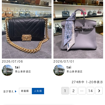
2026/07/06
2026/07/01
tai
tai
青山表参道店
青山表参道店
274
件中
1
-
20
件表示
1
2
…
14
新着順
人気順
並び替え