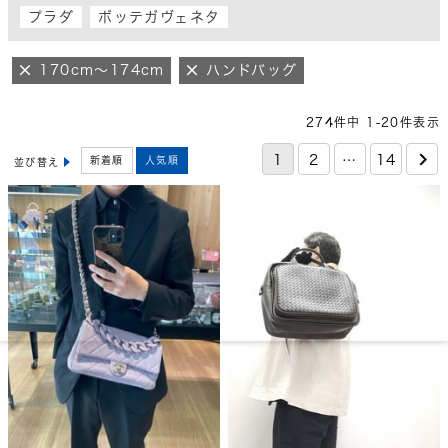
プラダ
ボッテガヴェネタ
170cm～174cm
ハンドバッグ
274
件中
1
-
20
件表示
1
2
…
14
新着順
人気順
並び替え