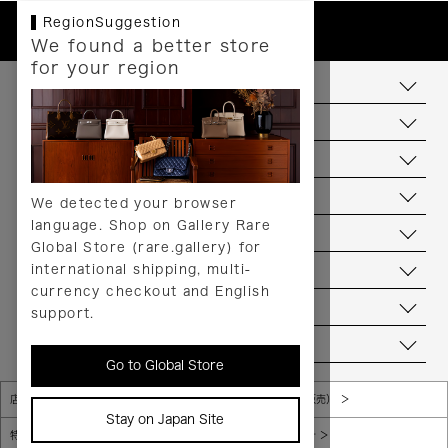
RegionSuggestion
We found a better store
for your region
お支払いについて
配送について
送料について
返品について
We detected your browser
language. Shop on Gallery Rare
サービス
Global Store (rare.gallery) for
international shipping, multi-
ヘルプ
currency checkout and English
お問い合わせ
support.
当店について
Go to Global Store
店舗一覧
販売規約（店頭販売）
Stay on Japan Site
特定商取引法に基づく表示
個人情報保護方針