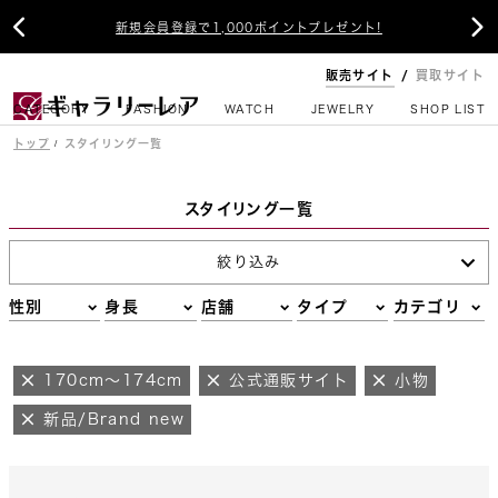


新規会員登録で1,000ポイントプレゼント!
販売サイト
買取サイト
CATEGORY
FASHION
WATCH
JEWELRY
SHOP LIST
トップ
スタイリング一覧
スタイリング一覧
絞り込み
性別
身長
店舗
タイプ
カテゴリ
170cm～174cm
公式通販サイト
小物
新品/Brand new