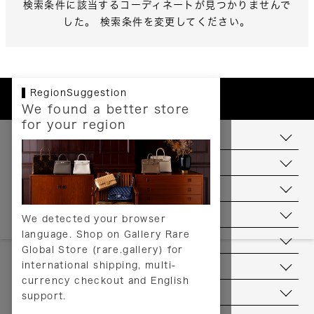
検索条件に該当するコーディネートが見つかりませんで
した。 検索条件を変更してください。
RegionSuggestion
We found a better store
for your region
お支払いについて
配送について
送料について
返品について
We detected your browser
language. Shop on Gallery Rare
サービス
Global Store (rare.gallery) for
international shipping, multi-
ヘルプ
currency checkout and English
お問い合わせ
support.