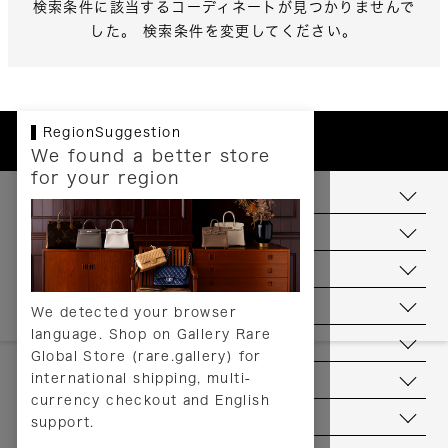
検索条件に該当するコーディネートが見つかりませんで
した。 検索条件を変更してください。
RegionSuggestion
We found a better store
for your region
お支払いについて
配送について
送料について
返品について
We detected your browser
language. Shop on Gallery Rare
サービス
Global Store (rare.gallery) for
international shipping, multi-
ヘルプ
currency checkout and English
お問い合わせ
support.