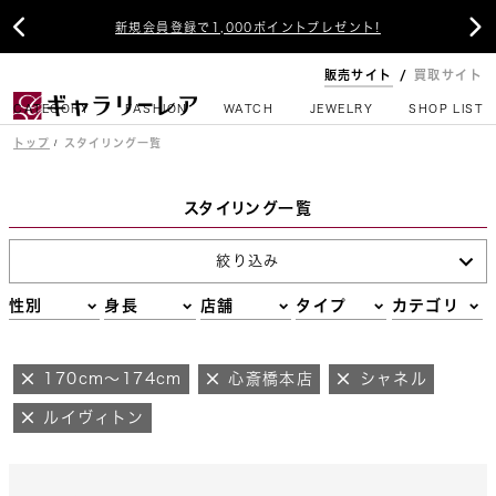


新規会員登録で1,000ポイントプレゼント!
販売サイト
買取サイト
CATEGORY
FASHION
WATCH
JEWELRY
SHOP LIST
トップ
スタイリング一覧
スタイリング一覧
絞り込み
性別
身長
店舗
タイプ
カテゴリ
170cm～174cm
心斎橋本店
シャネル
ルイヴィトン