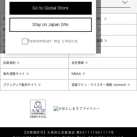
当店について
Go to Global Store
店舗一覧
販売規約（店頭販売）
Stay on Japan Site
特定商取引法に基づく表示
個人情報保護方針
グローバルプライバシーポリシー
コンプライアンス憲章
Remember my choice
反社会的勢力に対する基本方針
腐敗防止
会員規約
会社情報
海外通販サイト
NBAA
ブランディア販売サイト
高級ワイン・ウイスキー通販 moment
【古物商許可】
大阪府公安委員会 第621111601117号