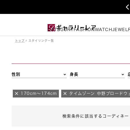
CATEGORY
FASHION
WATCH
JEWEL
トップ
スタイリング一覧
性別
身長
170cm～174cm
タイムゾーン 中野ブロードウ
検索条件に該当するコーディネー