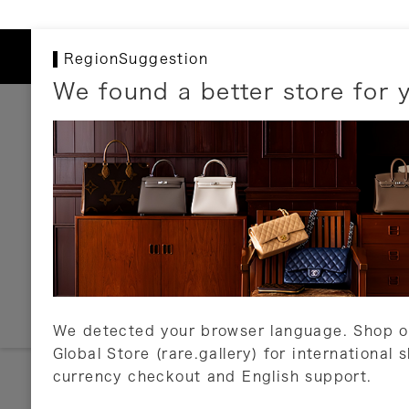
RegionSuggestion
We found a better store for 
お支払いについて
以下のお支払方法が利用可能です。
クレジットカード
ショッピングローン
銀行振込・郵便振替
代金引換
Amazon Pay
PayPay
auPay
メルペイ
店頭支払い
We detected your browser language. Shop o
Global Store (rare.gallery) for international 
詳しくはこちら
currency checkout and English support.