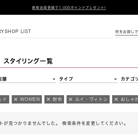

新規会員登録で1,000ポイントプレゼント!
この条件で絞り込む
RY
SHOP LIST
何をお探しで
スタイリング一覧
店舗
タイプ
カテゴ
ェイ
WOMEN
財布
ルイ・ヴィトン
おしゃ
トが見つかりませんでした。 検索条件を変更してください。