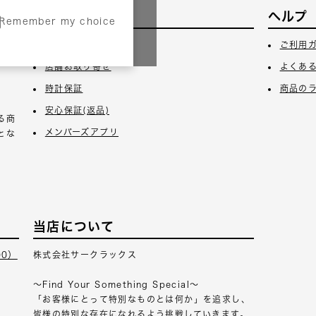
サービス
ヘルプ
Remember my choice
3日
ギフトラッピング
ご利用
店舗お取り寄せ
よくあ
時計保証
商品の
安心保証(返品)
る商
メンバーズアプリ
とな
当店について
00）
株式会社サークラックス
～Find Your Something Special～
「お客様にとって特別なものとは何か」を追求し、
皆様の特別な存在になれるよう挑戦していきます。