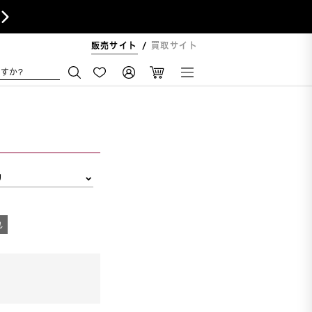

販売サイト
買取サイト
すか?
リ
れ