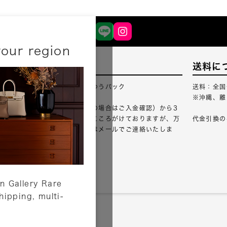
your region
配送について
送料に
配送業者：佐川急便・ゆうパック
送料：全国
※沖縄、離
ご注文確認（銀行振込の場合はご入金確認）から3
営業日以内のご出荷をこころがけておりますが、万
代金引換の
が一出荷が遅れる場合はメールでご連絡いたしま
す。
詳しくはこちら
n Gallery Rare
shipping, multi-