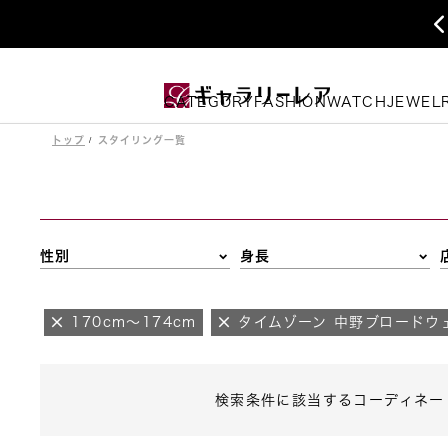
CATEGORY
FASHION
WATCH
JEWEL
トップ
スタイリング一覧
性別
身長
170cm～174cm
タイムゾーン 中野ブロードウ
検索条件に該当するコーディネー