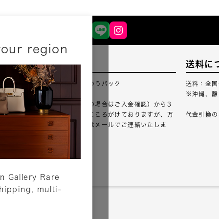
your region
配送について
送料に
配送業者：佐川急便・ゆうパック
送料：全国
※沖縄、離
ご注文確認（銀行振込の場合はご入金確認）から3
営業日以内のご出荷をこころがけておりますが、万
代金引換の
が一出荷が遅れる場合はメールでご連絡いたしま
す。
詳しくはこちら
n Gallery Rare
shipping, multi-