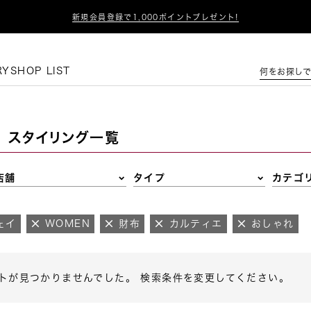

新規会員登録で1,000ポイントプレゼント!
この条件で絞り込む
RY
SHOP LIST
何をお探しで
スタイリング一覧
店舗
タイプ
カテゴ
ェイ
WOMEN
財布
カルティエ
おしゃれ
トが見つかりませんでした。 検索条件を変更してください。