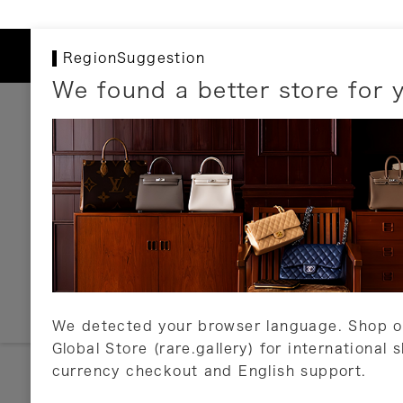
RegionSuggestion
We found a better store for 
お支払いについて
以下のお支払方法が利用可能です。
クレジットカード
ショッピングローン
銀行振込・郵便振替
代金引換
Amazon Pay
PayPay
auPay
メルペイ
店頭支払い
We detected your browser language. Shop o
Global Store (rare.gallery) for international 
詳しくはこちら
currency checkout and English support.