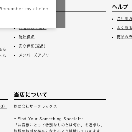
サービス
ヘルプ
Remember my choice
3日
ギフトラッピング
ご利用
店舗お取り寄せ
よくあ
時計保証
商品の
安心保証(返品)
る商
メンバーズアプリ
とな
当店について
00）
株式会社サークラックス
～Find Your Something Special～
「お客様にとって特別なものとは何か」を追求し、
皆様の特別な存在になれるよう挑戦していきます。