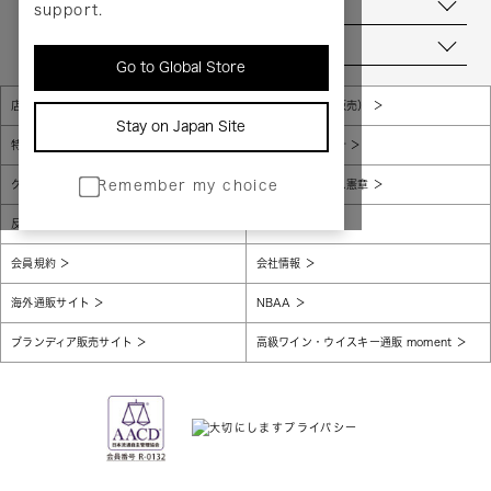
お問い合わせ
support.
当店について
Go to Global Store
店舗一覧
販売規約（店頭販売）
Stay on Japan Site
特定商取引法に基づく表示
個人情報保護方針
グローバルプライバシーポリシー
コンプライアンス憲章
Remember my choice
反社会的勢力に対する基本方針
腐敗防止
会員規約
会社情報
海外通販サイト
NBAA
ブランディア販売サイト
高級ワイン・ウイスキー通販 moment