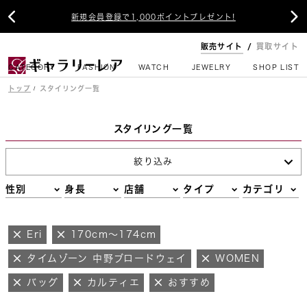


新規会員登録で1,000ポイントプレゼント!
販売サイト
買取サイト
CATEGORY
FASHION
WATCH
JEWELRY
SHOP LIST
トップ
スタイリング一覧
スタイリング一覧
絞り込み
性別
身長
店舗
タイプ
カテゴリ
Eri
170cm～174cm
タイムゾーン 中野ブロードウェイ
WOMEN
バッグ
カルティエ
おすすめ