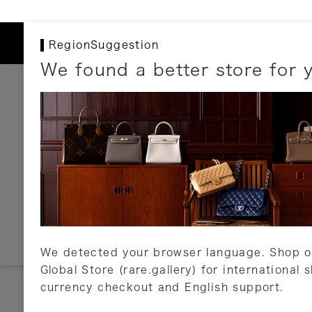
RegionSuggestion
We found a better store for 
お支払いについて
以下のお支払方法が利用可能です。
クレジットカード
ショッピングローン
銀行振込・郵便振替
代金引換
Amazon Pay
PayPay
auPay
メルペイ
店頭支払い
We detected your browser language. Shop o
Global Store (rare.gallery) for international 
詳しくはこちら
currency checkout and English support.