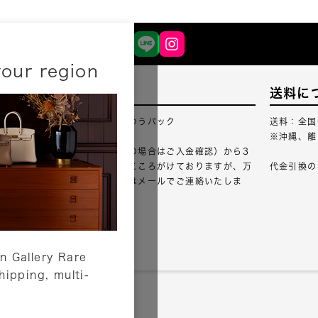
your region
配送について
送料に
配送業者：佐川急便・ゆうパック
送料：全国
※沖縄、離
ご注文確認（銀行振込の場合はご入金確認）から3
営業日以内のご出荷をこころがけておりますが、万
代金引換の
が一出荷が遅れる場合はメールでご連絡いたしま
す。
詳しくはこちら
n Gallery Rare
shipping, multi-