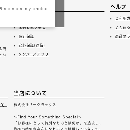
サービス
ヘルプ
Remember my choice
3日
ギフトラッピング
ご利用
店舗お取り寄せ
よくあ
時計保証
商品の
安心保証(返品)
る商
メンバーズアプリ
とな
当店について
00）
株式会社サークラックス
～Find Your Something Special～
「お客様にとって特別なものとは何か」を追求し、
皆様の特別な存在になれるよう挑戦していきます。