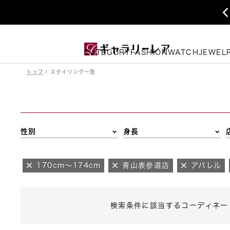
CATEGORY
FASHION
WATCH
JEWEL
トップ
スタイリング一覧
性別
身長
170cm～174cm
青山表参道店
アパレル
検索条件に該当するコーディネー