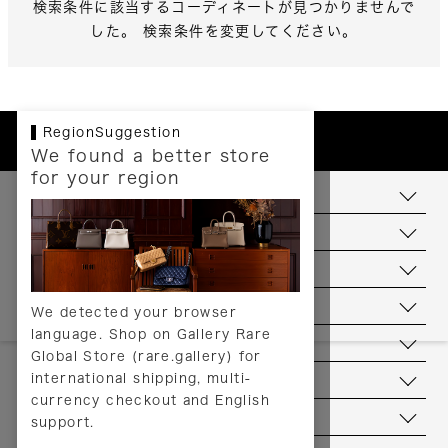
検索条件に該当するコーディネートが見つかりませんで
した。 検索条件を変更してください。
RegionSuggestion
We found a better store
for your region
お支払いについて
配送について
送料について
返品について
We detected your browser
language. Shop on Gallery Rare
サービス
Global Store (rare.gallery) for
international shipping, multi-
ヘルプ
currency checkout and English
お問い合わせ
support.