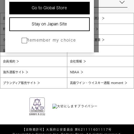
当店について
Go to Global Store
店舗一覧
販売規約（店頭販売）
Stay on Japan Site
特定商取引法に基づく表示
個人情報保護方針
グローバルプライバシーポリシー
コンプライアンス憲章
Remember my choice
反社会的勢力に対する基本方針
腐敗防止
会員規約
会社情報
海外通販サイト
NBAA
ブランディア販売サイト
高級ワイン・ウイスキー通販 moment
【古物商許可】
大阪府公安委員会 第621111601117号