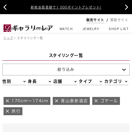


新規会員登録で1,000ポイントプレゼント!
販売サイト
買取サイト
CATEGORY
FASHION
WATCH
JEWELRY
SHOP LIST
トップ
スタイリング一覧
スタイリング一覧
絞り込み
性別
身長
店舗
タイプ
カテゴリ
170cm～174cm
青山表参道店
ゴヤール
旅行