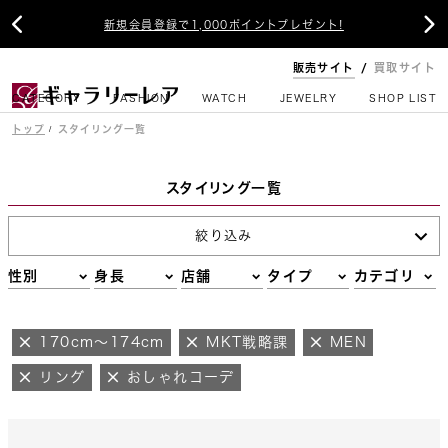


新規会員登録で1,000ポイントプレゼント!
販売サイト
買取サイト
CATEGORY
FASHION
WATCH
JEWELRY
SHOP LIST
トップ
スタイリング一覧
スタイリング一覧
絞り込み
性別
身長
店舗
タイプ
カテゴリ
170cm～174cm
MKT戦略課
MEN
リング
おしゃれコーデ