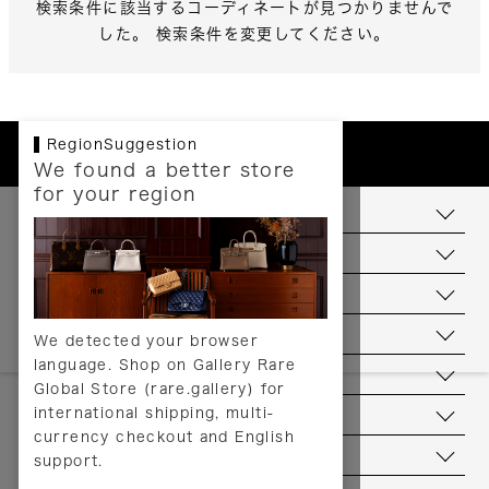
検索条件に該当するコーディネートが見つかりませんで
した。 検索条件を変更してください。
RegionSuggestion
We found a better store
for your region
お支払いについて
配送について
送料について
返品について
We detected your browser
language. Shop on Gallery Rare
サービス
Global Store (rare.gallery) for
international shipping, multi-
ヘルプ
currency checkout and English
お問い合わせ
support.