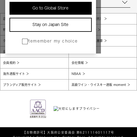
当店について
Go to Global Store
店舗一覧
販売規約（店頭販売）
Stay on Japan Site
特定商取引法に基づく表示
個人情報保護方針
グローバルプライバシーポリシー
コンプライアンス憲章
Remember my choice
反社会的勢力に対する基本方針
腐敗防止
会員規約
会社情報
海外通販サイト
NBAA
ブランディア販売サイト
高級ワイン・ウイスキー通販 moment
【古物商許可】
大阪府公安委員会 第621111601117号